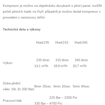
Kompresor je možno na objednávku dovybavit o plnicí panel, rozšířit
počet plnicích hadic na čtyři, případně je možno dodat kompresor v
provedení s nerezovou skříní.
Technická data a výkony:
Mark235
Mark315
Mark345
235 l/min
315 l/min
345 l/min
Výkon:
14,1 m³/h
18,9 m³/h
20,7 m³/h
Doba plnění:
8min 30sec
6min 20sec
5min 40sec
válec 10L (0-200 Bar)
225 Bar – 3200 Psi
Pracovní tlak:
330 Bar – 4700 Psi