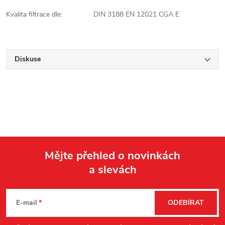
Kvalita filtrace dle:
DIN 3188 EN 12021 CGA E
Diskuse
Mějte přehled o novinkách
a slevách
Z
á
E-mail
ODEBÍRAT