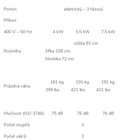
Pohon:
elektrický – 3 fázový
Příkon:
400 V – 50 Hz
4 kW
5,5 kW
7,5 kW
výška 91 cm
Rozměry:
šířka 108 cm
hloubka 72 cm
181 kg
191 kg
191 kg
Prázdná váha:
399 lbs
421 lbs
421 lbs
Hlučnost (ISO 3746):
75 dB
76 dB
76 dB
Počet stupňů:
3
Počet válců:
3