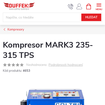
Přejít
NÁKUPNÍ
KOŠÍK
na
obsah
HLEDAT
Kompresory
Kompresor MARK3 235-
315 TPS
Podrobnosti hodnocení
Neohodnoceno
Kód produktu:
4653