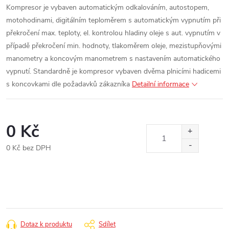
Kompresor je vybaven automatickým odkalováním, autostopem,
motohodinami, digitálním teploměrem s automatickým vypnutím při
překročení max. teploty, el. kontrolou hladiny oleje s aut. vypnutím v
případě překročení min. hodnoty, tlakoměrem oleje, mezistupňovými
manometry a koncovým manometrem s nastavením automatického
vypnutí. Standardně je kompresor vybaven dvěma plnicími hadicemi
s koncovkami dle požadavků zákazníka
Detailní informace
0 Kč
0 Kč bez DPH
Měrná
cena:
Dotaz k produktu
Sdílet