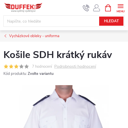
Přejít
NÁKUPNÍ
KOŠÍK
na
obsah
HLEDAT
Vycházkové obleky - uniforma
Košile SDH krátký rukáv
Podrobnosti hodnocení
7 hodnocení
Kód produktu:
Zvolte variantu