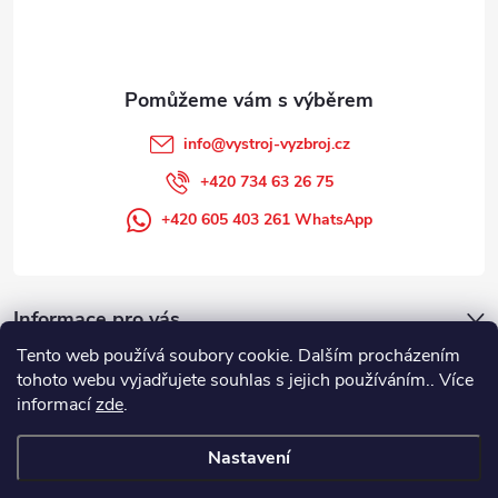
í
info
@
vystroj-vyzbroj.cz
+420 734 63 26 75
+420 605 403 261 WhatsApp
Informace pro vás
Tento web používá soubory cookie. Dalším procházením
tohoto webu vyjadřujete souhlas s jejich používáním.. Více
informací
zde
.
Nastavení
Copyright 2026
DUFFEK s.r.o. výstroj výzbroj pro hasiče, SDH, HZS, pro