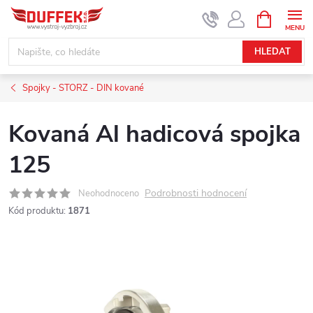
Přejít
NÁKUPNÍ
KOŠÍK
na
obsah
HLEDAT
Spojky - STORZ - DIN kované
Kovaná Al hadicová spojka
125
Podrobnosti hodnocení
Neohodnoceno
Kód produktu:
1871