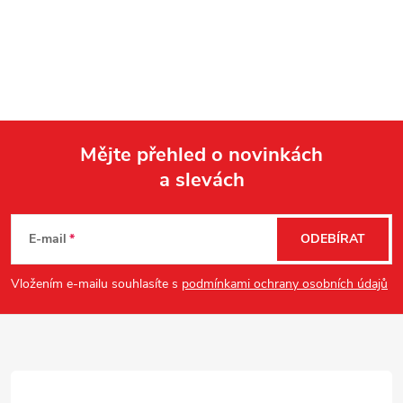
Mějte přehled o novinkách
a slevách
Z
á
E-mail
ODEBÍRAT
p
Vložením e-mailu souhlasíte s
podmínkami ochrany osobních údajů
a
t