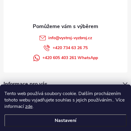
í
info
@
vystroj-vyzbroj.cz
+420 734 63 26 75
+420 605 403 261 WhatsApp
Informace pro vás
Tento web používá soubory cookie. Dalším procházením
tohoto webu vyjadřujete souhlas s jejich používáním.. Více
informací
zde
.
Nastavení
Copyright 2026
DUFFEK s.r.o. výstroj výzbroj pro hasiče, SDH, HZS, pro