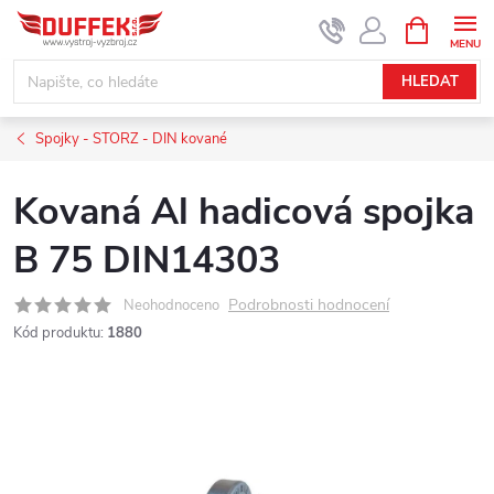
Přejít
NÁKUPNÍ
KOŠÍK
na
obsah
HLEDAT
Spojky - STORZ - DIN kované
Kovaná Al hadicová spojka
B 75 DIN14303
Podrobnosti hodnocení
Neohodnoceno
Kód produktu:
1880