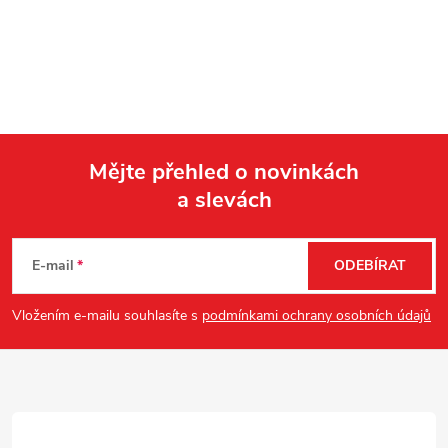
Mějte přehled o novinkách
a slevách
Z
á
E-mail
ODEBÍRAT
p
Vložením e-mailu souhlasíte s
podmínkami ochrany osobních údajů
a
t