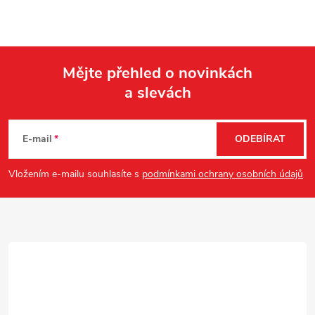
Mějte přehled o novinkách
a slevách
Z
á
E-mail
ODEBÍRAT
p
Vložením e-mailu souhlasíte s
podmínkami ochrany osobních údajů
a
t
í