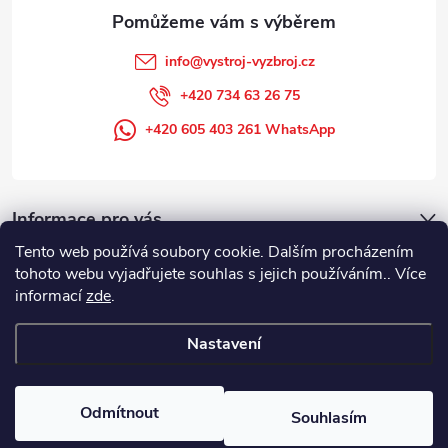
info
@
vystroj-vyzbroj.cz
+420 734 63 26 75
+420 605 403 261 WhatsApp
Informace pro vás
Tento web používá soubory cookie. Dalším procházením
tohoto webu vyjadřujete souhlas s jejich používáním.. Více
informací
zde
.
Nastavení
Copyright 2026
DUFFEK s.r.o. výstroj výzbroj pro hasiče, SDH, HZS, pro
požární sport
. Všechna práva vyhrazena.
Odmítnout
Souhlasím
Vytvořil Shoptet