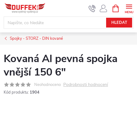
Přejít
NÁKUPNÍ
KOŠÍK
na
obsah
HLEDAT
Spojky - STORZ - DIN kované
Kovaná Al pevná spojka
vnější 150 6"
Podrobnosti hodnocení
Neohodnoceno
Kód produktu:
1904