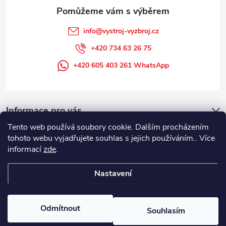
info
@
vystroj-vyzbroj.cz
+420 734 63 26 75
+420 605 403 261 WhatsApp
Informace pro vás
Tento web používá soubory cookie. Dalším procházením
tohoto webu vyjadřujete souhlas s jejich používáním.. Více
informací
zde
.
Nastavení
Copyright 2026
DUFFEK s.r.o. výstroj výzbroj pro hasiče, SDH, HZS, pro
požární sport
. Všechna práva vyhrazena.
Odmítnout
Souhlasím
Vytvořil Shoptet