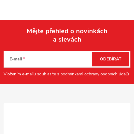
Mějte přehled o novinkách
a slevách
Z
á
E-mail
ODEBÍRAT
p
Vložením e-mailu souhlasíte s
podmínkami ochrany osobních údajů
a
t
í