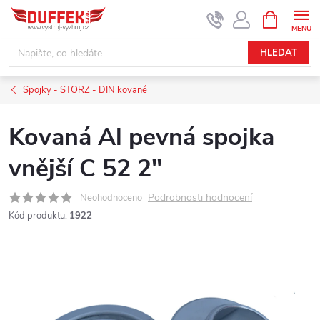
Přejít
NÁKUPNÍ
KOŠÍK
na
obsah
HLEDAT
Spojky - STORZ - DIN kované
Kovaná Al pevná spojka
vnější C 52 2"
Podrobnosti hodnocení
Neohodnoceno
Kód produktu:
1922