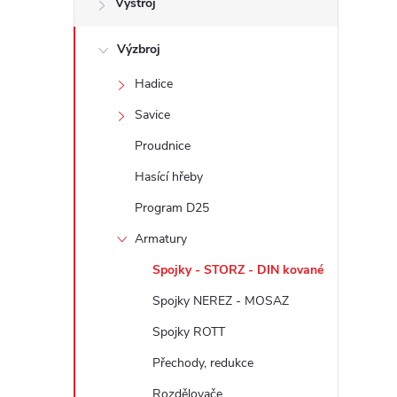
Výstroj
t
Výzbroj
r
Hadice
a
Savice
n
Proudnice
Hasící hřeby
n
Program D25
í
Armatury
Spojky - STORZ - DIN kované
p
Spojky NEREZ - MOSAZ
a
Spojky ROTT
n
Přechody, redukce
Rozdělovače