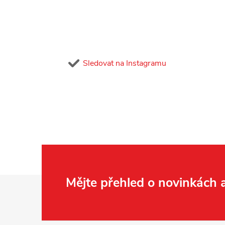
Sledovat na Instagramu
Z
Mějte přehled o novinkách
á