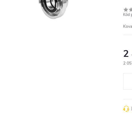
Kód 
Kova
2
2 05
Měr
cena