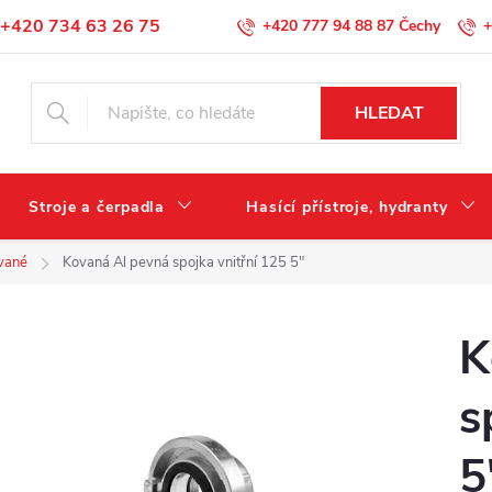
+420 734 63 26 75
+420 777 94 88 87
+
Podmínky ochrany osobních údajů
HLEDAT
Stroje a čerpadla
Hasící přístroje, hydranty
vané
Kovaná Al pevná spojka vnitřní 125 5"
K
s
5