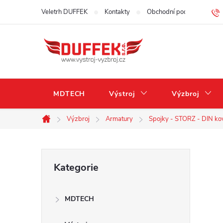
Přejít
Veletrh DUFFEK
Kontakty
Obchodní podmínky
na
obsah
MDTECH
Výstroj
Výzbroj
Výzbroj
Armatury
Spojky - STORZ - DIN ko
Domů
P
Přeskočit
Kategorie
kategorie
o
MDTECH
s