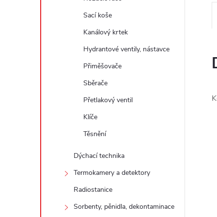
e
Sací koše
l
Kanálový krtek
Hydrantové ventily, nástavce
Přiměšovače
Sběrače
K
Přetlakový ventil
Klíče
Těsnění
Dýchací technika
Termokamery a detektory
Radiostanice
Sorbenty, pěnidla, dekontaminace