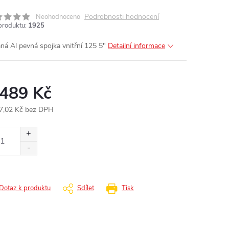
Podrobnosti hodnocení
Neohodnoceno
produktu:
1925
ná Al pevná spojka vnitřní 125 5"
Detailní informace
 489 Kč
7,02 Kč bez DPH
ná
:
Dotaz k produktu
Sdílet
Tisk