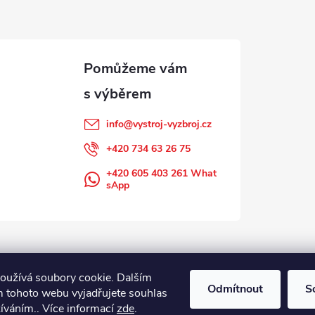
info
@
vystroj-vyzbroj.cz
+420 734 63 26 75
+420 605 403 261 What
sApp
oužívá soubory cookie. Dalším
Odmítnout
S
 tohoto webu vyjadřujete souhlas
žíváním.. Více informací
zde
.