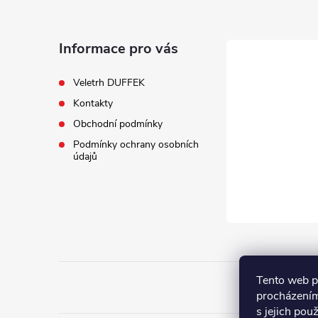
p
a
Informace pro vás
t
Veletrh DUFFEK
Kontakty
í
Obchodní podmínky
Podmínky ochrany osobních
údajů
Tento web p
procházením
s jejich pou