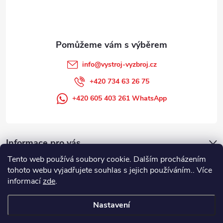
í
info
@
vystroj-vyzbroj.cz
+420 734 63 26 75
+420 605 403 261 WhatsApp
Informace pro vás
Tento web používá soubory cookie. Dalším procházením
tohoto webu vyjadřujete souhlas s jejich používáním.. Více
informací
zde
.
Nastavení
Copyright 2026
DUFFEK s.r.o. výstroj výzbroj pro hasiče, SDH, HZS, pro