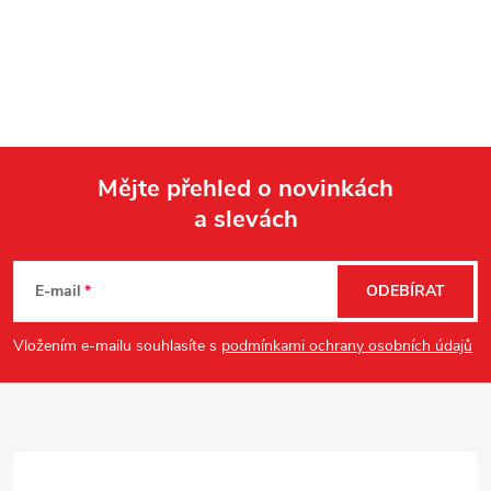
Mějte přehled o novinkách
a slevách
Z
á
E-mail
ODEBÍRAT
p
Vložením e-mailu souhlasíte s
podmínkami ochrany osobních údajů
a
t