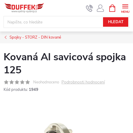
Přejít
NÁKUPNÍ
KOŠÍK
na
obsah
HLEDAT
Spojky - STORZ - DIN kované
Kovaná Al savicová spojka
125
Podrobnosti hodnocení
Neohodnoceno
Kód produktu:
1949