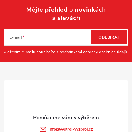
Mějte přehled o novinkách
a slevách
Z
á
E-mail
ODEBÍRAT
p
Vložením e-mailu souhlasíte s
podmínkami ochrany osobních údajů
a
t
í
info
@
vystroj-vyzbroj.cz