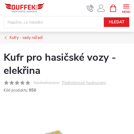
Přejít
NÁKUPNÍ
KOŠÍK
na
obsah
HLEDAT
Kufry - sady nářadí
Kufr pro hasičské vozy -
elekřina
Podrobnosti hodnocení
Neohodnoceno
Kód produktu:
850