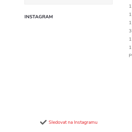
1
1
INSTAGRAM
1
3
1
1
P
Sledovat na Instagramu