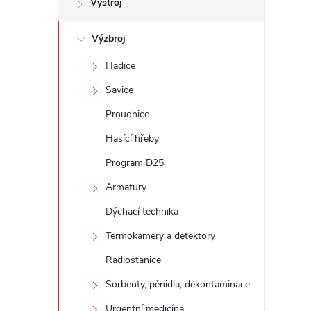
Výstroj
t
Výzbroj
r
Hadice
a
Savice
n
Proudnice
Hasící hřeby
n
Program D25
í
Armatury
Dýchací technika
p
Termokamery a detektory
a
Radiostanice
n
Sorbenty, pěnidla, dekontaminace
Urgentní medicína