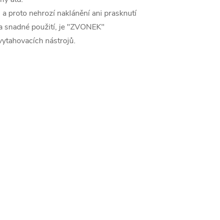
a proto nehrozí naklánění ani prasknutí
a snadné použití, je "ZVONEK"
vytahovacích nástrojů.