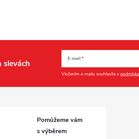
E-mail
a slevách
Vložením e-mailu souhlasíte s
podmínka