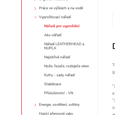
e
Práce ve výškách a na vodě
l
Vyprošťovací nářadí
Nářadí pro vyproštění
Aku nářadí
Nářadí LEATHERHEAD a
NUPLA
Nejiskřivé nářadí
T
Nože, řezače, rozbiječe oken
(
Kufry - sady nářadí
Stabilizace
"
a
Příslušenství - VN
"
Energie, osvětlení, svítilny
z
Hasící přenosné vaky
d