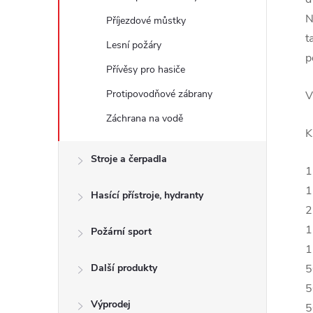
N
Příjezdové můstky
t
Lesní požáry
p
Přívěsy pro hasiče
Protipovodňové zábrany
V
Záchrana na vodě
K
Stroje a čerpadla
1
1
Hasící přístroje, hydranty
2
1
Požární sport
1
Další produkty
5
5
Výprodej
5