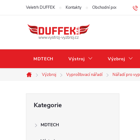
Přejít
Veletrh DUFFEK
Kontakty
Obchodní podmínky
na
obsah
MDTECH
Výstroj
Výzbroj
Výzbroj
Vyprošťovací nářadí
Nářadí pro vyp
Domů
P
Přeskočit
Kategorie
kategorie
o
MDTECH
s