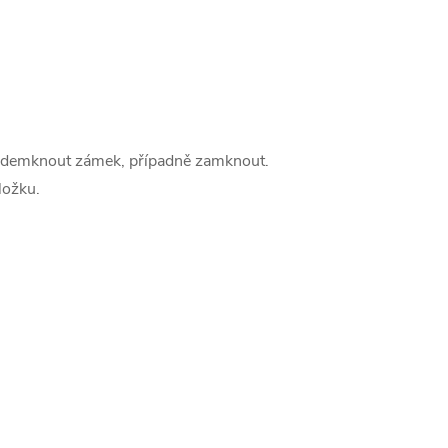
y odemknout zámek, případně zamknout.
ložku.