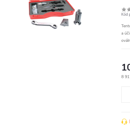
Kód 
Tent
a úč
ovál
1
8 91
Měr
cena