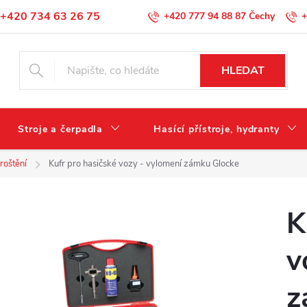
+420 734 63 26 75
+420 777 94 88 87
+
Podmínky ochrany osobních údajů
HLEDAT
Stroje a čerpadla
Hasící přístroje, hydranty
roštění
Kufr pro hasičské vozy - vylomení zámku Glocke
K
v
z