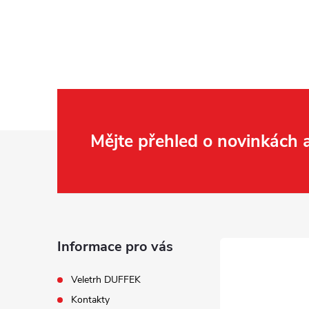
Z
Mějte přehled o novinkách
á
p
a
Informace pro vás
t
Veletrh DUFFEK
Kontakty