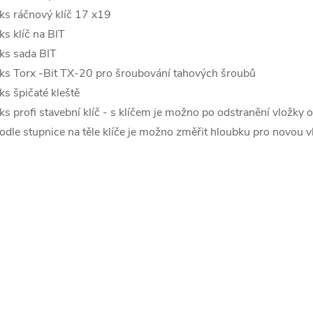
ks ráčnový klíč 17 x19
ks klíč na BIT
ks sada BIT
ks Torx -Bit TX-20 pro šroubování tahových šroubů
ks špičaté kleště
ks profi stavební klíč - s klíčem je možno po odstranění vložk
odle stupnice na těle klíče je možno změřit hloubku pro novou v