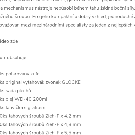
a mechanismus nástroje nepůsobí během tahu žádné boční síly, 
ažného šroubu. Pro jeho kompaktní a dobrý vzhled, jednoduché 
ovažován mezi mezinárodními specialisty za jeden z nejlepších 
ideo zde
ufr obsahuje:
ks polsrovaný kufr
ks original vytahovák zvonek GLOCKE
ks sada plechů
ks olej WD-40 200ml
ks lahvička s grafitem
0ks tahových šroubů Zieh-Fix 4,2 mm
0ks tahových šroubů Zieh-Fix 4,8 mm
0ks tahových šroubů Zieh-Fix 5,5 mm