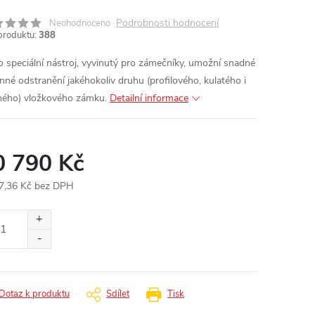
Podrobnosti hodnocení
Neohodnoceno
produktu:
388
o speciální nástroj, vyvinutý pro zámečníky, umožní snadné
inné odstranění jakéhokoliv druhu (profilového, kulatého i
ného) vložkového zámku.
Detailní informace
0 790 Kč
7,36 Kč bez DPH
ná
:
Dotaz k produktu
Sdílet
Tisk