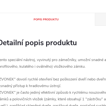
POPIS PRODUKTU
Detailní popis produktu
ento speciální nástroj, vyvinutý pro zámečníky, umožní snadné 
profilového, kulatého i oválného) vložkového zámku.
ZVONEK" dovolí rychlé otevření bez poškození dveří nebo dveřní
 snadný přístup k hradlovému ústrojí.
ZVONEK" je často jediný efektivní způsob k rychlému nouzového
ámků a polovičních vložek (zámky, které obsahují 1 "zástrčku" 
veří ), například skleněné dveře, garážové dveře, poplašné systé