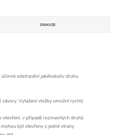
DISKUZE
a účinné odstranění jakéhokoliv druhu
 závory. Vytažení vložky umožní rychlý
 otevření, v případě rozmanitých druhů
a mohou být otevřeny z jedné strany
my atd.