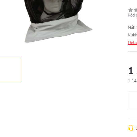
Kód 
Náhr
Kukly
Deta
1
1 14
Měr
cena