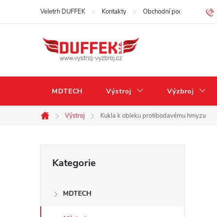
Přejít
Veletrh DUFFEK
Kontakty
Obchodní podmínky
na
obsah
MDTECH
Výstroj
Výzbroj
Výstroj
Kukla k obleku protibodavému hmyzu
Domů
P
Přeskočit
Kategorie
kategorie
o
MDTECH
s