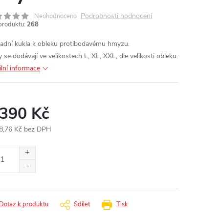
Podrobnosti hodnocení
Neohodnoceno
produktu:
268
adní kukla k obleku protibodavému hmyzu.
 se dodávají ve velikostech L, XL, XXL, dle velikosti obleku.
ilní informace
 390 Kč
8,76 Kč bez DPH
ná
:
Dotaz k produktu
Sdílet
Tisk