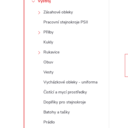
Výstroj
t
Zásahové obleky
r
Pracovní stejnokroje PSII
a
Přilby
Kukly
n
Rukavice
n
Obuv
Vesty
í
Vycházkové obleky - uniforma
p
Čistící a mycí prostředky
a
Doplňky pro stejnokroje
Batohy a tašky
n
Prádlo