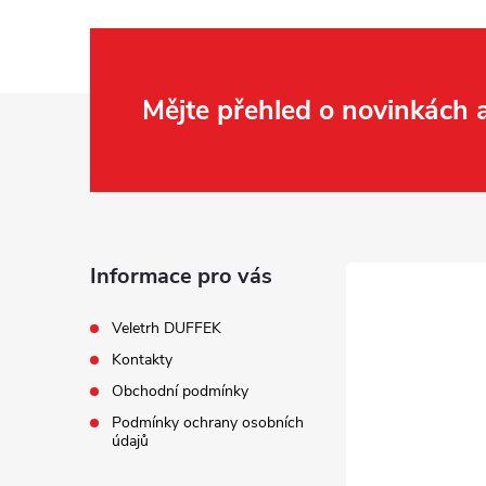
Z
Mějte přehled o novinkách
á
p
a
Informace pro vás
t
Veletrh DUFFEK
Kontakty
í
Obchodní podmínky
Podmínky ochrany osobních
údajů