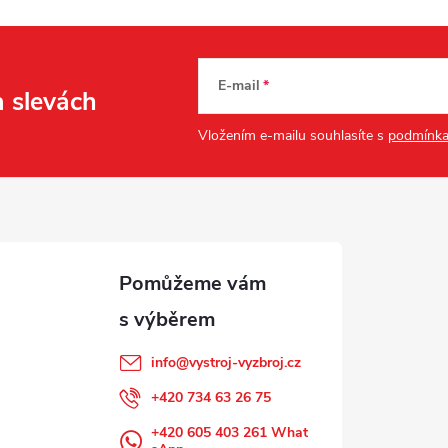
E-mail
a slevách
Vložením e-mailu souhlasíte s
podmínka
info
@
vystroj-vyzbroj.cz
+420 734 63 26 75
+420 605 403 261 What