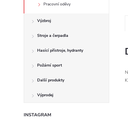
e
Pracovní oděvy
l
Výzbroj
Stroje a čerpadla
Hasící přístroje, hydranty
Požární sport
N
K
Další produkty
Výprodej
INSTAGRAM