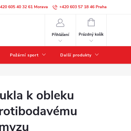
420 605 40 32 61
+420 603 57 18 46
NÁKUPNÍ
KOŠÍK
Prázdný košík
Přihlášení
Požární sport
Další produkty
Výprode
ukla k obleku
rotibodavému
myzu