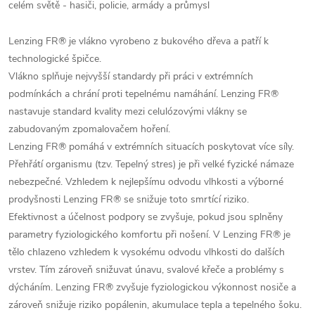
celém světě - hasiči, policie, armády a průmysl
Lenzing FR® je vlákno vyrobeno z bukového dřeva a patří k
technologické špičce.
Vlákno splňuje nejvyšší standardy při práci v extrémních
podmínkách a chrání proti tepelnému namáhání. Lenzing FR®
nastavuje standard kvality mezi celulózovými vlákny se
zabudovaným zpomalovačem hoření.
Lenzing FR® pomáhá v extrémních situacích poskytovat více síly.
Přehřátí organismu (tzv. Tepelný stres) je při velké fyzické námaze
nebezpečné. Vzhledem k nejlepšímu odvodu vlhkosti a výborné
prodyšnosti Lenzing FR® se snižuje toto smrtící riziko.
Efektivnost a účelnost podpory se zvyšuje, pokud jsou splněny
parametry fyziologického komfortu při nošení. V Lenzing FR® je
tělo chlazeno vzhledem k vysokému odvodu vlhkosti do dalších
vrstev. Tím zároveň snižuvat únavu, svalové křeče a problémy s
dýcháním. Lenzing FR® zvyšuje fyziologickou výkonnost nosiče a
zároveň snižuje riziko popálenin, akumulace tepla a tepelného šoku.