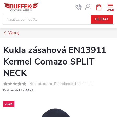
Přejít
NÁKUPNÍ
KOŠÍK
na
obsah
HLEDAT
Výstroj
Kukla zásahová EN13911
Kermel Comazo SPLIT
NECK
Podrobnosti hodnocení
Neohodnoceno
Kód produktu:
4471
Akce