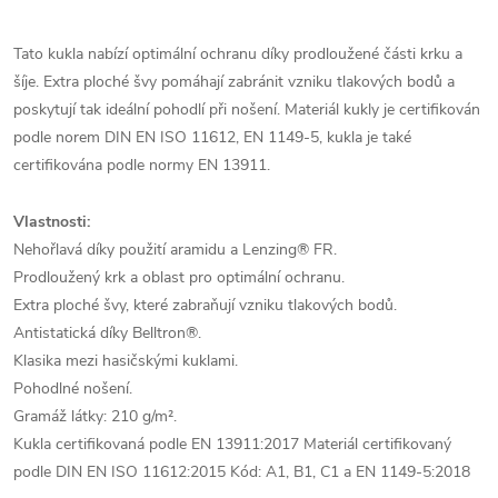
Tato kukla nabízí optimální ochranu díky prodloužené části krku a
šíje. Extra ploché švy pomáhají zabránit vzniku tlakových bodů a
poskytují tak ideální pohodlí při nošení. Materiál kukly je certifikován
podle norem DIN EN ISO 11612, EN 1149-5, kukla je také
certifikována podle normy EN 13911.
Vlastnosti:
Nehořlavá díky použití aramidu a Lenzing® FR.
Prodloužený krk a oblast pro optimální ochranu.
Extra ploché švy, které zabraňují vzniku tlakových bodů.
Antistatická díky Belltron®.
Klasika mezi hasičskými kuklami.
Pohodlné nošení.
Gramáž látky: 210 g/m².
Kukla certifikovaná podle EN 13911:2017 Materiál certifikovaný
podle DIN EN ISO 11612:2015 Kód: A1, B1, C1 a EN 1149-5:2018