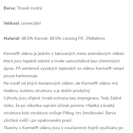
Barva:
Tmavě modrá
Velikost:
univerzální
Materiál:
48,5% Kermel, 48,5% Lenzing FR, 3%Beltron
Kermel® vlákno je jedním z takzvaných meta-aramidových vláken,
která jsou tepelně odolné a trvale samozhášivá bez chemických
úprav. Při extrémně vysokých teplotách se vlákno Kermel® netaví
pouze karbonizuje.
Na rozdíl od jiných kevlarových vláken, ale Kermel® vlákno má
hladkou, kulatou strukturu a je dobře prodyšný.
Výhody jsou zřejmé: trvalá ochrana bez impregnace. Tedy žádné
riziko, že po několika vyprání účinek pomine. Hladká a kulatá
struktura kolo struktura snižuje Pilling, tzv žmolkování. Barva
zůstává svěží i po opakovaném praní.
Tkaniny s Kermel® vlákny jsou v současnosti hojně využívány po