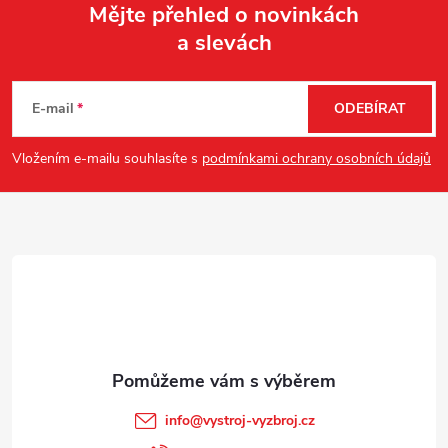
Mějte přehled o novinkách
a slevách
Z
á
E-mail
ODEBÍRAT
p
Vložením e-mailu souhlasíte s
podmínkami ochrany osobních údajů
a
t
í
info
@
vystroj-vyzbroj.cz