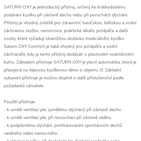
SATURN OXY je jednoduchý přístroj, určený ke krátkodobému
podávání kyslíku při zástavě dechu nebo při poruchách dýchání.
Přístroj je vhodný zvláště pro zdravotní, hasičskou, báňskou a vodní
záchranou službu, nemocnice, praktické lékaře, potápěče a další
osoby, které vyžadují okamžitou dodávku mediciálního kyslíku.
Saturn OXY Comfort je také vhodný pro potápěče a vodní
záchranáře, kdy je tento přístroj dodáván v plastovém vodotěsném
kufru. Základem přístroje SATURN OXY je plicní automatika, která je
připojená na tlakovou kyslíkovou láhev o objemu 2l. Základní
vybavení přístroje je možno doplnit o další příslušenství podle
požadavků uživatele.
Použití přístroje:
- k umělé ventilaci plic (umělému dýchání) při zástavě dechu.
- k umělé ventilaci plic při resuscitaci při zástavě oběhu.
- k podpůrnému dýchání, prohlubováním spontánních dechů
raněného nebo nemocného.