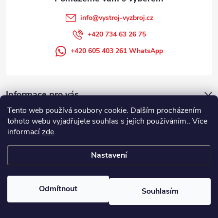
info
@
vystroj-vyzbroj.cz
+420 734 63 26 75
+420 605 403 261 WhatsApp
Informace pro vás
Tento web používá soubory cookie. Dalším procházením
tohoto webu vyjadřujete souhlas s jejich používáním.. Více
informací
zde
.
Nastavení
Copyright 2026
DUFFEK s.r.o. výstroj výzbroj pro hasiče, SDH, HZS, pro
požární sport
. Všechna práva vyhrazena.
Odmítnout
Souhlasím
Vytvořil Shoptet