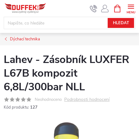
Přejít
NÁKUPNÍ
KOŠÍK
na
obsah
HLEDAT
Dýchací technika
Lahev - Zásobník LUXFER
L67B kompozit
6,8L/300bar NLL
Podrobnosti hodnocení
Neohodnoceno
Kód produktu:
127