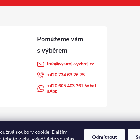
info
@
vystroj-vyzbroj.cz
+420 734 63 26 75
+420 605 403 261 What
sApp
oužívá soubory cookie. Dalším
Odmítnout
S
 tohoto webu vyjadřujete souhlas