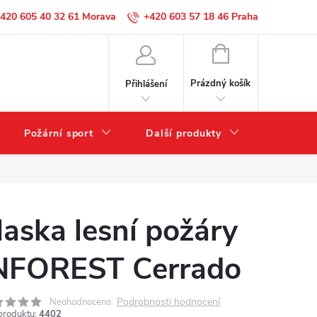
420 605 40 32 61
+420 603 57 18 46
NÁKUPNÍ
KOŠÍK
Prázdný košík
Přihlášení
Požární sport
Další produkty
Výprode
aska lesní požáry
NFOREST Cerrado
Podrobnosti hodnocení
Neohodnoceno
produktu:
4402