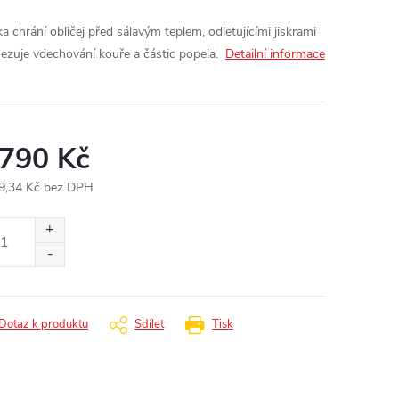
a chrání obličej před sálavým teplem, odletujícími jiskrami
ezuje vdechování kouře a částic popela.
Detailní informace
 790 Kč
9,34 Kč bez DPH
ná
:
Dotaz k produktu
Sdílet
Tisk