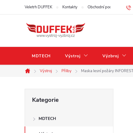
Přejít
Veletrh DUFFEK
Kontakty
Obchodní podmínky
na
obsah
MDTECH
Výstroj
Výzbroj
Výstroj
Přilby
Maska lesní požáry INFORES
Domů
P
Přeskočit
Kategorie
kategorie
o
MDTECH
s