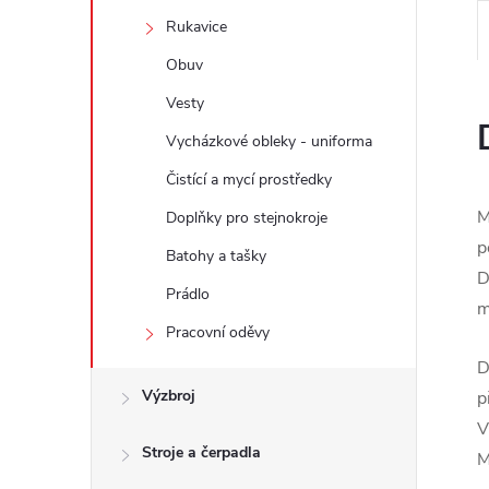
e
Rukavice
l
Obuv
Vesty
Vycházkové obleky - uniforma
Čistící a mycí prostředky
M
Doplňky pro stejnokroje
p
Batohy a tašky
D
Prádlo
m
Pracovní oděvy
D
Výzbroj
p
V
Stroje a čerpadla
M