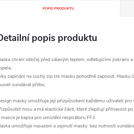
POPIS PRODUKTU
Detailní popis produktu
aska chrání obličej před sálavým teplem, odletujícími jiskrami 
opela.
íky zapínání na suchý zip lze masku pohodlně zapnout. Masku lz
useli sundávat přilbu.
esign masky umožňuje její přizpůsobení každému uživateli pro v
řizpůsobit nosu a má elastické části, které zlepšují přilnavost po
 masce je kapsa pro umístění respirátoru FF3.
aska umožňuje nasazení a sejmutí masky bez nutnosti sundávat