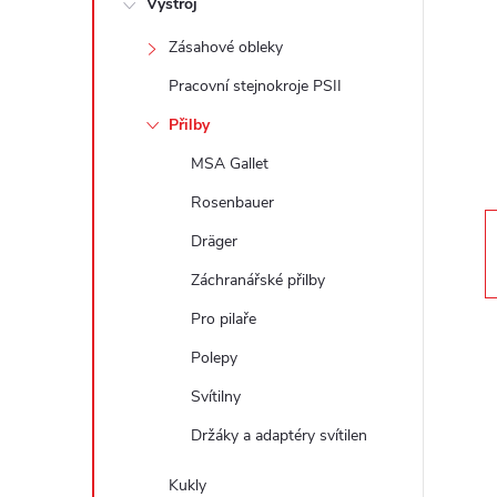
Výstroj
t
Zásahové obleky
r
Pracovní stejnokroje PSII
a
Přilby
MSA Gallet
n
Rosenbauer
n
Dräger
Záchranářské přilby
í
Pro pilaře
p
Polepy
a
Svítilny
Držáky a adaptéry svítilen
n
Kukly