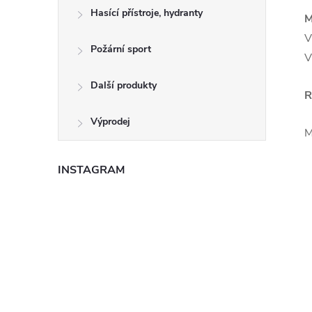
Hasící přístroje, hydranty
M
V
Požární sport
V
Další produkty
R
Výprodej
M
INSTAGRAM