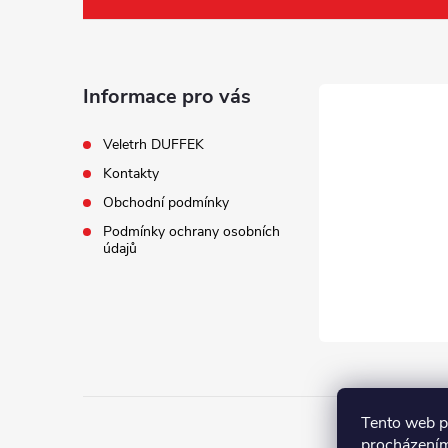
á
p
a
Informace pro vás
t
Veletrh DUFFEK
Kontakty
í
Obchodní podmínky
Podmínky ochrany osobních
údajů
Tento web p
procházením