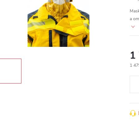
Mask
a om
1
1 47
Měr
cena