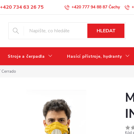
+420 734 63 26 75
+420 777 94 88 87
+
Podmínky ochrany osobních údajů
HLEDAT
Stroje a čerpadla
Hasící přístroje, hydranty
T Cerrado
M
I
Kód 