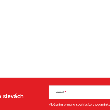
E-mail
a slevách
Vložením e-mailu souhlasíte s
podmínka