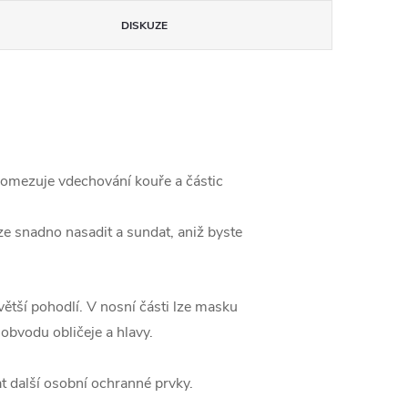
DISKUZE
a omezuje vdechování kouře a částic
e snadno nasadit a sundat, aniž byste
ětší pohodlí. V nosní části lze masku
 obvodu obličeje a hlavy.
 další osobní ochranné prvky.