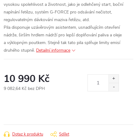
vysokou spolehlivost a životnost, jako je odlehčený start, boční
napínání řetězu, systém G-FORCE pro odsávání nečistot,
regulovatelným dávkování maziva řetězu, atd.
Pila disponuje uzávěrovým asistentem, usnadňujícím otevření
nádrže, širším hrdlem nádrží pro lepší doplňování paliva a oleje
a výklopným poutkem. Stejně tak tato pila splňuje limity emisí
druhého stupně.
Detailní informace
10 990 Kč
9 082,64 Kč bez DPH
Měrná
cena:
Dotaz k produktu
Sdílet