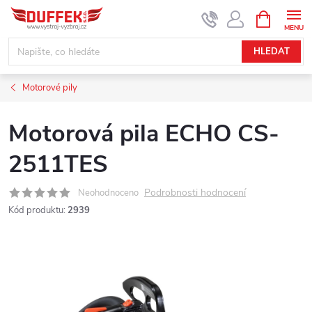
Přejít
NÁKUPNÍ
KOŠÍK
na
obsah
HLEDAT
Motorové pily
Motorová pila ECHO CS-
2511TES
Podrobnosti hodnocení
Neohodnoceno
Kód produktu:
2939