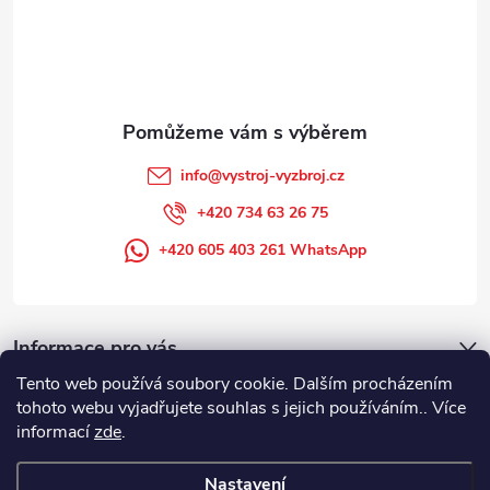
t
í
info
@
vystroj-vyzbroj.cz
+420 734 63 26 75
+420 605 403 261 WhatsApp
Informace pro vás
Tento web používá soubory cookie. Dalším procházením
tohoto webu vyjadřujete souhlas s jejich používáním.. Více
informací
zde
.
Nastavení