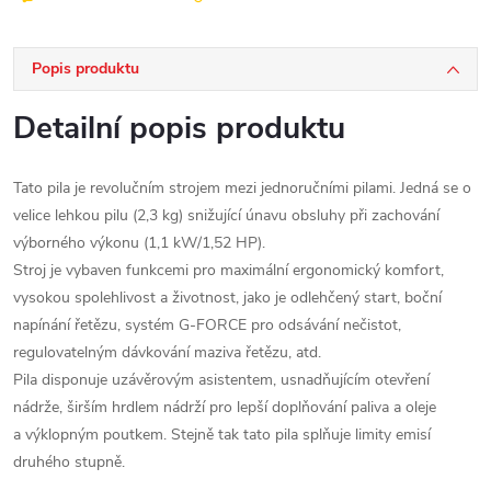
Popis produktu
Detailní popis produktu
Tato pila je revolučním strojem mezi jednoručními pilami. Jedná se o
velice lehkou pilu (2,3 kg) snižující únavu obsluhy při zachování
výborného výkonu (1,1 kW/1,52 HP).
Stroj je vybaven funkcemi pro maximální ergonomický komfort,
vysokou spolehlivost a životnost, jako je odlehčený start, boční
napínání řetězu, systém G-FORCE pro odsávání nečistot,
regulovatelným dávkování maziva řetězu, atd.
Pila disponuje uzávěrovým asistentem, usnadňujícím otevření
nádrže, širším hrdlem nádrží pro lepší doplňování paliva a oleje
a výklopným poutkem. Stejně tak tato pila splňuje limity emisí
druhého stupně.