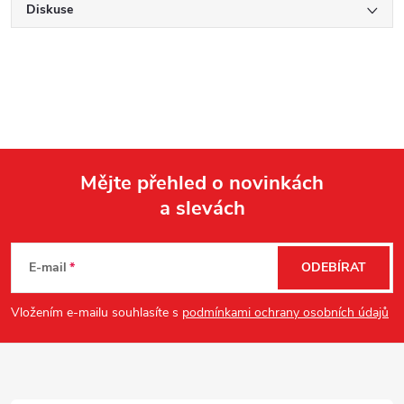
Diskuse
Mějte přehled o novinkách
a slevách
Z
á
E-mail
ODEBÍRAT
p
Vložením e-mailu souhlasíte s
podmínkami ochrany osobních údajů
a