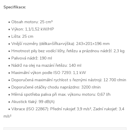
Specifikace:
• Obsah motoru: 25 cm³
• Výkon: 1,1/1,52 kW/HP
• Lišta: 25 cm
• Vnější rozměry (délka×šířka×výška): 243×201×196 mm
• Hmotnost pily bez vodící lišty, řetězu a prázdnou nádrží: 2,3 kg
• Palivová nádrž: 190 ml
• Nádrž na olej na mazání řetězu: 140 ml
• Maximální výkon podle ISO 7293: 1,1 kW
• Doporučená maximální rychlost s řeznými nástroji: 12 700 r/min
• Doporučené otáčky chodu naprázdno: 3200 r/min
• Měrná spotřeba paliva při max. výkonu motoru: 0,67 l/h
• Akustick tlaký: 99 dB(A)
• Vibrace (ISO 22867): Přední rukojeť 3,9 m/s², Zadní rukojeť: 3,4
m/s²