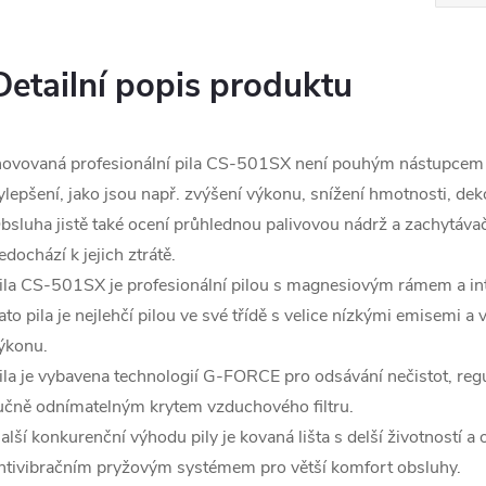
Detailní popis produktu
novovaná profesionální pila CS-501SX není pouhým nástupcem
ylepšení, jako jsou např. zvýšení výkonu, snížení hmotnosti, dek
bsluha jistě také ocení průhlednou palivovou nádrž a zachytávač
edochází k jejich ztrátě.
ila CS-501SX je profesionální pilou s magnesiovým rámem a int
ato pila je nejlehčí pilou ve své třídě s velice nízkými emisem
ýkonu.
ila je vybavena technologií G-FORCE pro odsávání nečistot, re
učně odnímatelným krytem vzduchového filtru.
alší konkurenční výhodu pily je kovaná lišta s delší životností a 
ntivibračním pryžovým systémem pro větší komfort obsluhy.