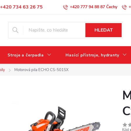
+420 734 63 26 75
+420 777 94 88 87
+
Podmínky ochrany osobních údajů
HLEDAT
Stroje a čerpadla
Hasící přístroje, hydranty
ily
Motorová pila ECHO CS-501SX
M
C
Kód 