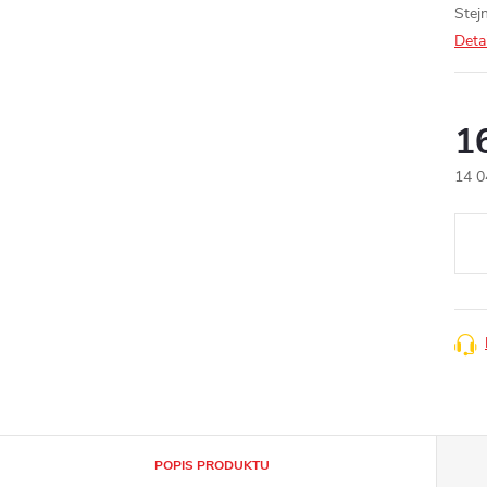
Stejn
Deta
1
14 0
Měr
cena
POPIS PRODUKTU