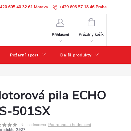
420 605 40 32 61
+420 603 57 18 46
NÁKUPNÍ
KOŠÍK
Prázdný košík
Přihlášení
Požární sport
Další produkty
Výprode
otorová pila ECHO
S-501SX
Podrobnosti hodnocení
Neohodnoceno
produktu:
2927