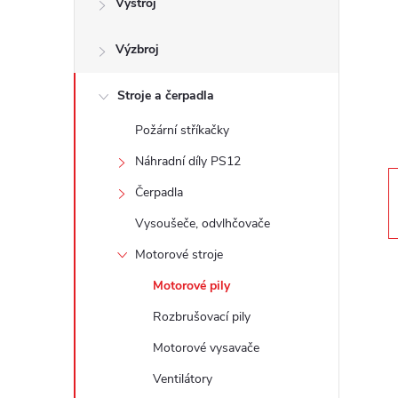
Výstroj
t
Výzbroj
r
a
Stroje a čerpadla
Požární stříkačky
n
Náhradní díly PS12
n
Čerpadla
Vysoušeče, odvlhčovače
í
Motorové stroje
p
Motorové pily
Rozbrušovací pily
a
Motorové vysavače
n
Ventilátory