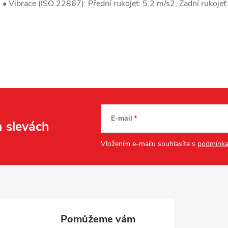
 Vibrace (ISO 22867): Přední rukojeť: 5,2 m/s2, Zadní rukojeť
E-mail
a slevách
Vložením e-mailu souhlasíte s
podmínka