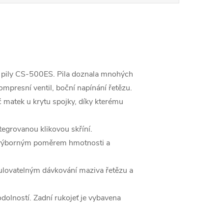
 pily CS-500ES. Pila doznala mnohých
ompresní ventil, boční napínání řetězu.
 matek u krytu spojky, díky kterému
egrovanou klikovou skříní.
i a výborným poměrem hmotnosti a
gulovatelným dávkování maziva řetězu a
odolností. Zadní rukojeť je vybavena