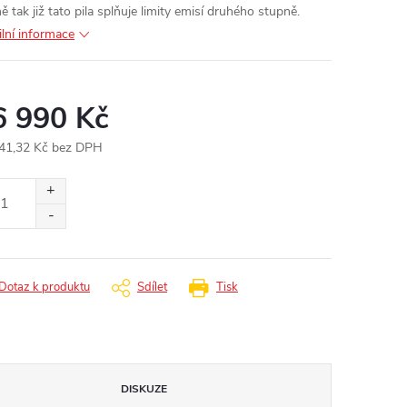
ě tak již tato pila splňuje limity emisí druhého stupně.
ilní informace
6 990 Kč
41,32 Kč bez DPH
ná
:
Dotaz k produktu
Sdílet
Tisk
DISKUZE