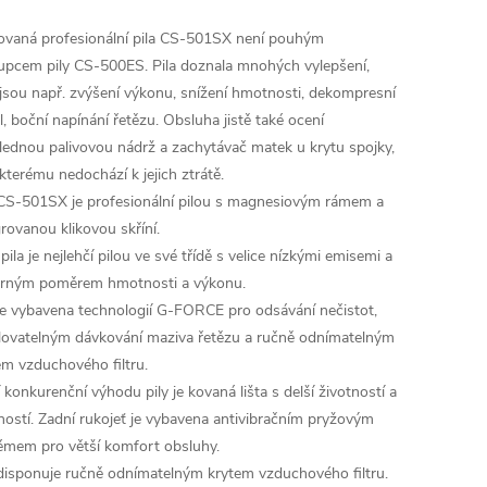
ovaná profesionální pila CS-501SX není pouhým
upcem pily CS-500ES. Pila doznala mnohých vylepšení,
 jsou např. zvýšení výkonu, snížení hmotnosti, dekompresní
l, boční napínání řetězu. Obsluha jistě také ocení
lednou palivovou nádrž a zachytávač matek u krytu spojky,
 kterému nedochází k jejich ztrátě.
 CS-501SX je profesionální pilou s magnesiovým rámem a
grovanou klikovou skříní.
pila je nejlehčí pilou ve své třídě s velice nízkými emisemi a
rným poměrem hmotnosti a výkonu.
 je vybavena technologií G-FORCE pro odsávání nečistot,
lovatelným dávkování maziva řetězu a ručně odnímatelným
em vzduchového filtru.
 konkurenční výhodu pily je kovaná lišta s delší životností a
ností. Zadní rukojeť je vybavena antivibračním pryžovým
émem pro větší komfort obsluhy.
 disponuje ručně odnímatelným krytem vzduchového filtru.