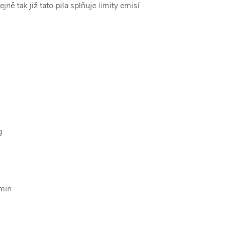
ě tak již tato pila splňuje limity emisí
g
/min