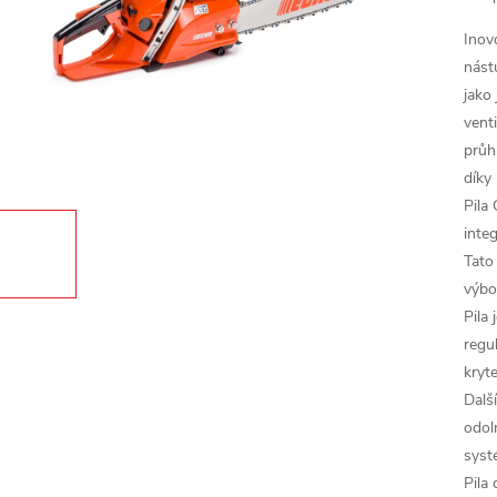
Inov
nást
jako
venti
průh
díky
Pila
inte
Tato 
výbo
Pila
regu
kryt
Další
odol
syst
Pila