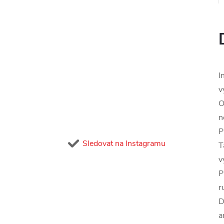
I
v
O
n
P
Sledovat na Instagramu
T
v
P
r
D
a