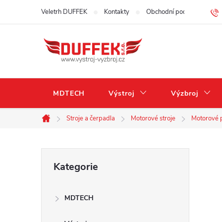
Přejít
Veletrh DUFFEK
Kontakty
Obchodní podmínky
na
obsah
MDTECH
Výstroj
Výzbroj
Stroje a čerpadla
Motorové stroje
Motorové p
Domů
P
Přeskočit
Kategorie
kategorie
o
MDTECH
s