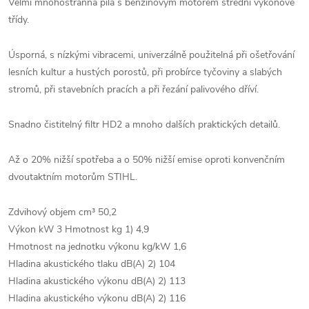
Velmi mnohostranná pila s benzinovým motorem střední výkonové
třídy.
Úsporná, s nízkými vibracemi, univerzálně použitelná při ošetřování
lesních kultur a hustých porostů, při probírce tyčoviny a slabých
stromů, při stavebních pracích a při řezání palivového dříví.
Snadno čistitelný filtr HD2 a mnoho dalších praktických detailů.
Až o 20% nižší spotřeba a o 50% nižší emise oproti konvenčním
dvoutaktním motorům STIHL.
Zdvihový objem cm³ 50,2
Výkon kW 3 Hmotnost kg 1) 4,9
Hmotnost na jednotku výkonu kg/kW 1,6
Hladina akustického tlaku dB(A) 2) 104
Hladina akustického výkonu dB(A) 2) 113
Hladina akustického výkonu dB(A) 2) 116