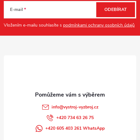
á
E-mail
ODEBÍRAT
p
Vložením e-mailu souhlasíte s
podmínkami ochrany osobních údajů
a
t
í
info
@
vystroj-vyzbroj.cz
+420 734 63 26 75
+420 605 403 261 WhatsApp