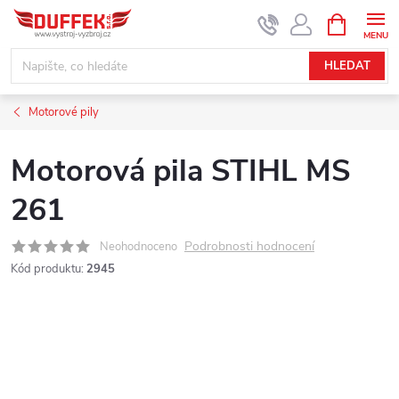
Přejít
NÁKUPNÍ
KOŠÍK
na
obsah
HLEDAT
Motorové pily
Motorová pila STIHL MS
261
Podrobnosti hodnocení
Neohodnoceno
Kód produktu:
2945