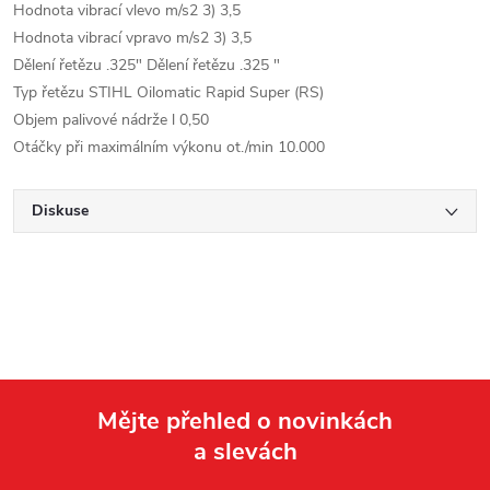
Hodnota vibrací vlevo m/s2 3) 3,5
Hodnota vibrací vpravo m/s2 3) 3,5
Dělení řetězu .325" Dělení řetězu .325 "
Typ řetězu STIHL Oilomatic Rapid Super (RS)
Objem palivové nádrže l 0,50
Otáčky při maximálním výkonu ot./min 10.000
Diskuse
Mějte přehled o novinkách
a slevách
Z