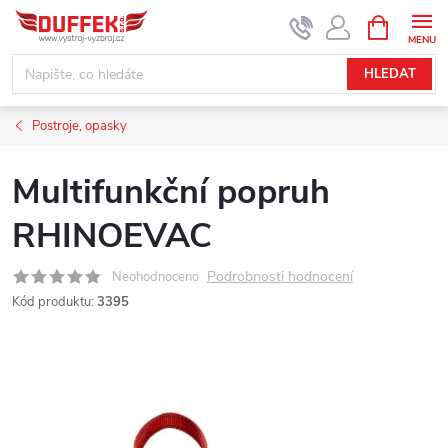
Přejít
NÁKUPNÍ
KOŠÍK
na
obsah
HLEDAT
Postroje, opasky
Multifunkční popruh
RHINOEVAC
Podrobnosti hodnocení
Neohodnoceno
Kód produktu:
3395