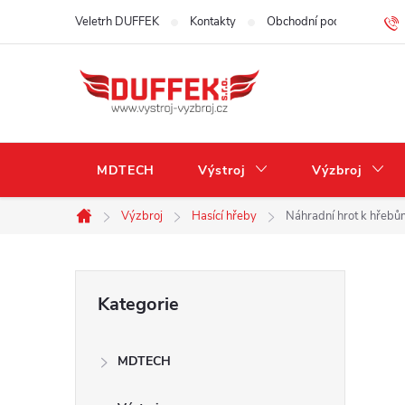
Přejít
Veletrh DUFFEK
Kontakty
Obchodní podmínky
na
obsah
MDTECH
Výstroj
Výzbroj
Výzbroj
Hasící hřeby
Náhradní hrot k hře
Domů
P
Přeskočit
Kategorie
kategorie
o
MDTECH
s