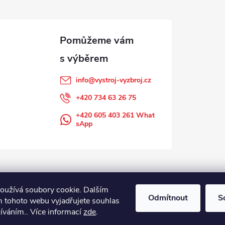
info
@
vystroj-vyzbroj.cz
+420 734 63 26 75
+420 605 403 261 What
sApp
oužívá soubory cookie. Dalším
Odmítnout
S
 tohoto webu vyjadřujete souhlas
žíváním.. Více informací
zde
.