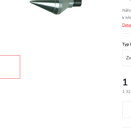
Náhr
k hř
Deta
Typ 
1
1 32
Měr
cena