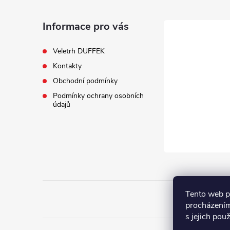
p
a
Informace pro vás
t
Veletrh DUFFEK
Kontakty
í
Obchodní podmínky
Podmínky ochrany osobních
údajů
Tento web p
procházením
s jejich pou