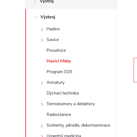
Výstroj
t
Výzbroj
r
Hadice
a
Savice
n
Proudnice
Hasící hřeby
n
Program D25
í
Armatury
Dýchací technika
p
Termokamery a detektory
a
Radiostanice
n
Sorbenty, pěnidla, dekontaminace
Urgentní medicína