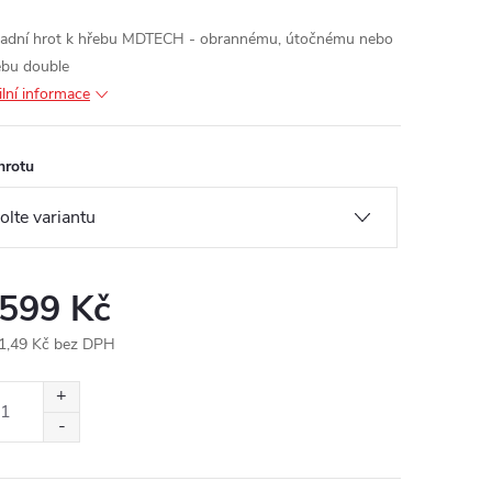
adní hrot k hřebu MDTECH - obrannému, útočnému nebo
ebu double
ilní informace
hrotu
 599 Kč
1,49 Kč bez DPH
ná
: