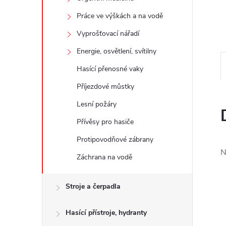
e
Práce ve výškách a na vodě
l
Vyprošťovací nářadí
Energie, osvětlení, svítilny
Hasící přenosné vaky
Příjezdové můstky
Lesní požáry
Přívěsy pro hasiče
Protipovodňové zábrany
N
Záchrana na vodě
Stroje a čerpadla
Hasící přístroje, hydranty