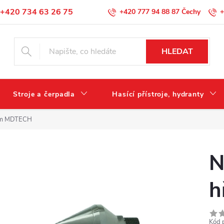
+420 734 63 26 75
+420 777 94 88 87
+
Podmínky ochrany osobních údajů
HLEDAT
Stroje a čerpadla
Hasící přístroje, hydranty
bům MDTECH
N
h
Kód 