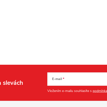
E-mail
a slevách
Vložením e-mailu souhlasíte s
podmínka