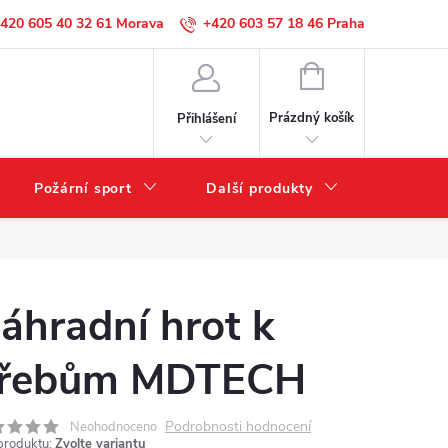
420 605 40 32 61
+420 603 57 18 46
NÁKUPNÍ
KOŠÍK
Prázdný košík
Přihlášení
Požární sport
Další produkty
Výprode
áhradní hrot k
řebům MDTECH
Podrobnosti hodnocení
Neohodnoceno
produktu:
Zvolte variantu