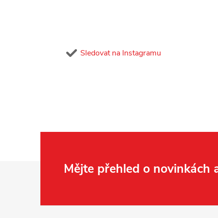
Sledovat na Instagramu
Z
Mějte přehled o novinkách
á