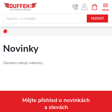
Přejít
NÁKUPNÍ
KOŠÍK
na
obsah
HLEDAT
Domů
Novinky
Záznamy nebyly nalezeny...
Mějte přehled o novinkách
a slevách
Z