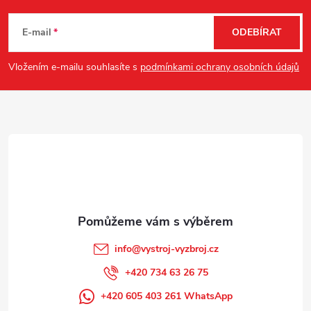
á
E-mail
ODEBÍRAT
p
Vložením e-mailu souhlasíte s
podmínkami ochrany osobních údajů
a
t
í
info
@
vystroj-vyzbroj.cz
+420 734 63 26 75
+420 605 403 261 WhatsApp