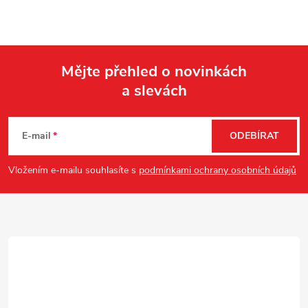
Mějte přehled o novinkách
a slevách
Z
á
E-mail
ODEBÍRAT
p
Vložením e-mailu souhlasíte s
podmínkami ochrany osobních údajů
a
t
í