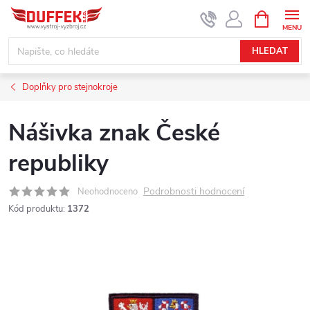
Přejít
NÁKUPNÍ
KOŠÍK
na
obsah
HLEDAT
Doplňky pro stejnokroje
Nášivka znak České
republiky
Podrobnosti hodnocení
Neohodnoceno
Kód produktu:
1372