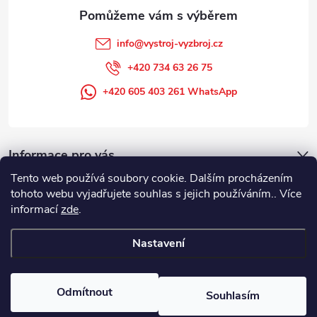
info
@
vystroj-vyzbroj.cz
+420 734 63 26 75
+420 605 403 261 WhatsApp
Informace pro vás
Tento web používá soubory cookie. Dalším procházením
tohoto webu vyjadřujete souhlas s jejich používáním.. Více
informací
zde
.
Nastavení
Copyright 2026
DUFFEK s.r.o. výstroj výzbroj pro hasiče, SDH, HZS, pro
požární sport
. Všechna práva vyhrazena.
Odmítnout
Souhlasím
Vytvořil Shoptet