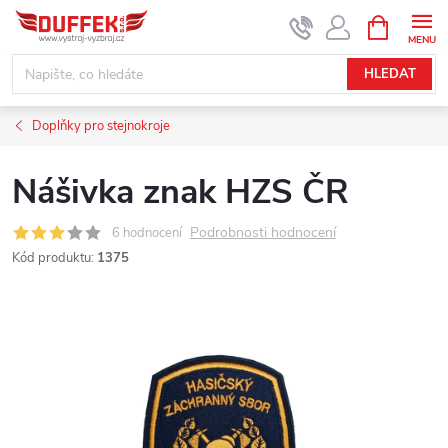
Přejít
NÁKUPNÍ
KOŠÍK
na
obsah
HLEDAT
Doplňky pro stejnokroje
Nášivka znak HZS ČR
Podrobnosti hodnocení
6 hodnocení
Kód produktu:
1375