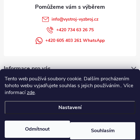
info
@
vystroj-vyzbroj.cz
+420 734 63 26 75
+420 605 403 261 WhatsApp
Informace pro vás
Tento web používá soubory cookie. Dalším procházením
tohoto webu vyjadřujete souhlas s jejich používáním.. Více
informací
zde
.
Nastavení
Copyright 2026
DUFFEK s.r.o. výstroj výzbroj pro hasiče, SDH, HZS, pro
požární sport
. Všechna práva vyhrazena.
Odmítnout
Souhlasím
Vytvořil Shoptet