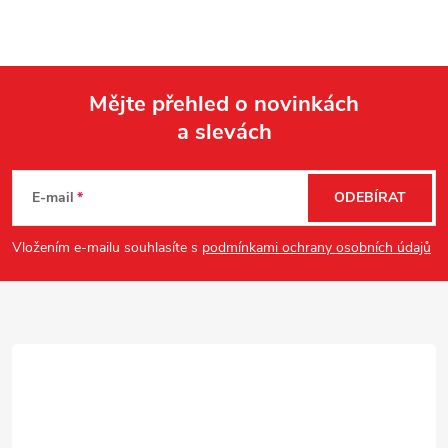
Mějte přehled o novinkách
a slevách
Z
á
E-mail
ODEBÍRAT
p
Vložením e-mailu souhlasíte s
podmínkami ochrany osobních údajů
a
t
í