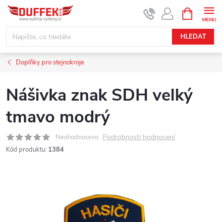
Přejít
NÁKUPNÍ
KOŠÍK
na
obsah
HLEDAT
Doplňky pro stejnokroje
Nášivka znak SDH velký
tmavo modrý
Podrobnosti hodnocení
Neohodnoceno
Kód produktu:
1384