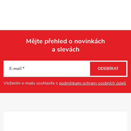
Mějte přehled o novinkách
a slevách
Z
á
E-mail
ODEBÍRAT
p
Vložením e-mailu souhlasíte s
podmínkami ochrany osobních údajů
a
t
í