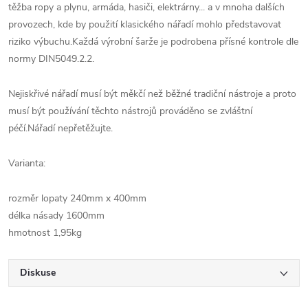
těžba ropy a plynu, armáda, hasiči, elektrárny... a v mnoha dalších
provozech, kde by použití klasického nářadí mohlo představovat
riziko výbuchu.Každá výrobní šarže je podrobena přísné kontrole dle
normy DIN5049.2.2.
Nejiskřivé nářadí musí být měkčí než běžné tradiční nástroje a proto
musí být používání těchto nástrojů prováděno se zvláštní
péčí.Nářadí nepřetěžujte.
Varianta:
rozměr lopaty 240mm x 400mm
délka násady 1600mm
hmotnost 1,95kg
Diskuse