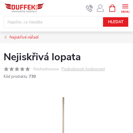
Přejít
NÁKUPNÍ
KOŠÍK
na
obsah
HLEDAT
Nejiskřivé nářadí
Nejiskřivá lopata
Podrobnosti hodnocení
Neohodnoceno
Kód produktu:
730