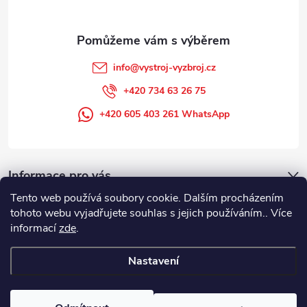
info
@
vystroj-vyzbroj.cz
+420 734 63 26 75
+420 605 403 261 WhatsApp
Informace pro vás
Tento web používá soubory cookie. Dalším procházením
tohoto webu vyjadřujete souhlas s jejich používáním.. Více
informací
zde
.
Nastavení
Copyright 2026
DUFFEK s.r.o. výstroj výzbroj pro hasiče, SDH, HZS, pro
požární sport
. Všechna práva vyhrazena.