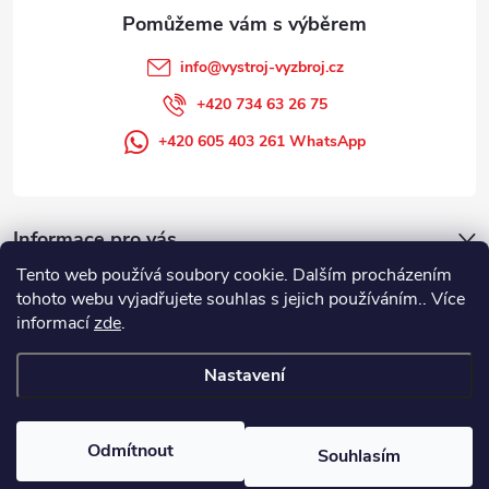
info
@
vystroj-vyzbroj.cz
+420 734 63 26 75
+420 605 403 261 WhatsApp
Informace pro vás
Tento web používá soubory cookie. Dalším procházením
tohoto webu vyjadřujete souhlas s jejich používáním.. Více
informací
zde
.
Nastavení
Copyright 2026
DUFFEK s.r.o. výstroj výzbroj pro hasiče, SDH, HZS, pro
požární sport
. Všechna práva vyhrazena.
Odmítnout
Souhlasím
Vytvořil Shoptet