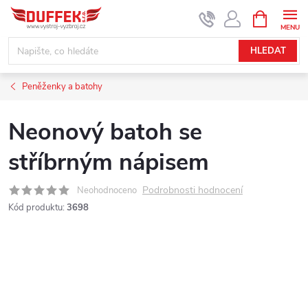
Přejít
NÁKUPNÍ
KOŠÍK
na
obsah
HLEDAT
Peněženky a batohy
Neonový batoh se
stříbrným nápisem
Podrobnosti hodnocení
Neohodnoceno
Kód produktu:
3698