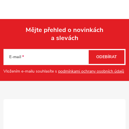
Mějte přehled o novinkách
a slevách
Z
á
E-mail
ODEBÍRAT
p
Vložením e-mailu souhlasíte s
podmínkami ochrany osobních údajů
a
t
í