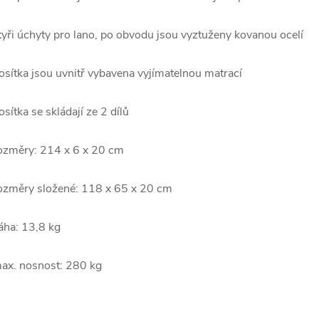
tyři úchyty pro lano, po obvodu jsou vyztuženy kovanou ocelí
osítka jsou uvnitř vybavena vyjímatelnou matrací
osítka se skládají ze 2 dílů
ozměry: 214 x 6 x 20 cm
ozměry složené: 118 x 65 x 20 cm
áha: 13,8 kg
ax. nosnost: 280 kg