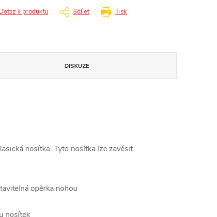
Dotaz k produktu
Sdílet
Tisk
DISKUZE
asická nosítka. Tyto nosítka lze zavěsit
stavitelná opěrka nohou
u nosítek