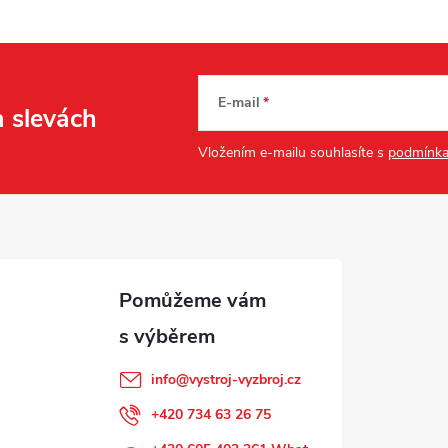
E-mail
a slevách
Vložením e-mailu souhlasíte s
podmínka
info
@
vystroj-vyzbroj.cz
+420 734 63 26 75