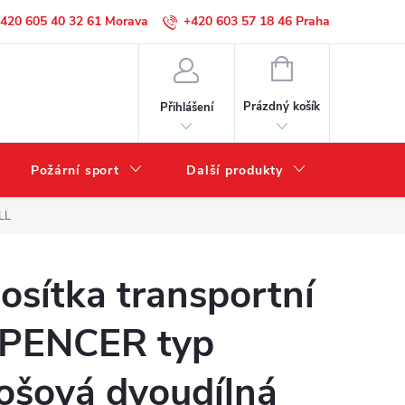
420 605 40 32 61
+420 603 57 18 46
NÁKUPNÍ
KOŠÍK
Prázdný košík
Přihlášení
Požární sport
Další produkty
Výprode
LL
osítka transportní
PENCER typ
ošová dvoudílná