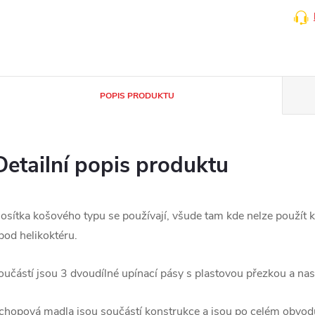
POPIS PRODUKTU
Detailní popis produktu
osítka košového typu se používají, všude tam kde nelze použít kl
 pod helikoktéru.
oučástí jsou 3 dvoudílné upínací pásy s plastovou přezkou a na
chopová madla jsou součástí konstrukce a jsou po celém obvod