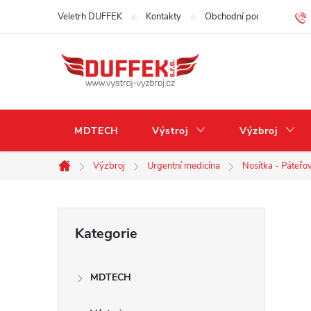
Přejít
Veletrh DUFFEK
Kontakty
Obchodní podmínky
na
obsah
MDTECH
Výstroj
Výzbroj
Výzbroj
Urgentní medicína
Nosítka - Páteřo
Domů
P
Přeskočit
Kategorie
kategorie
o
MDTECH
s