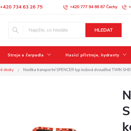
+420 734 63 26 75
+420 777 94 88 87
+
Podmínky ochrany osobních údajů
HLEDAT
Stroje a čerpadla
Hasící přístroje, hydranty
vé desky
Nosítka transportní SPENCER typ košová dvoudílná TWIN SHE
N
S
k