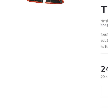
T
Kód 
Nosí
použí
helik
2
20 4
Měr
cena