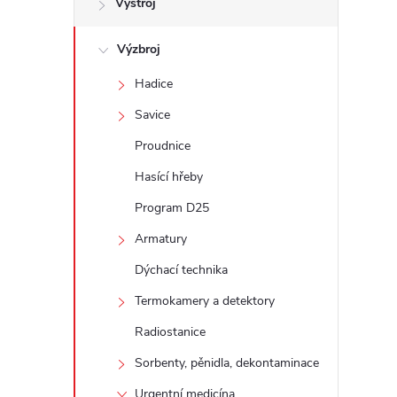
Výstroj
t
Výzbroj
r
Hadice
a
Savice
n
Proudnice
Hasící hřeby
n
Program D25
í
Armatury
Dýchací technika
p
Termokamery a detektory
a
Radiostanice
n
Sorbenty, pěnidla, dekontaminace
Urgentní medicína