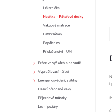
e
Lékarnička
l
Nosítka - Páteřové desky
Vakuové matrace
Defibrilátory
Popáleniny
Příslušenství - UM
Práce ve výškách a na vodě
Vyprošťovací nářadí
N
Energie, osvětlení, svítilny
i
Hasící přenosné vaky
s
Příjezdové můstky
Lesní požáry
ú