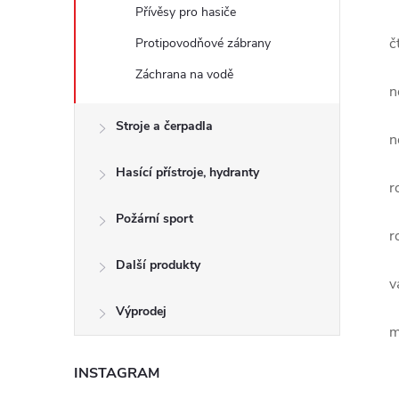
Přívěsy pro hasiče
č
Protipovodňové zábrany
Záchrana na vodě
n
Stroje a čerpadla
n
Hasící přístroje, hydranty
r
Požární sport
r
Další produkty
v
Výprodej
m
INSTAGRAM