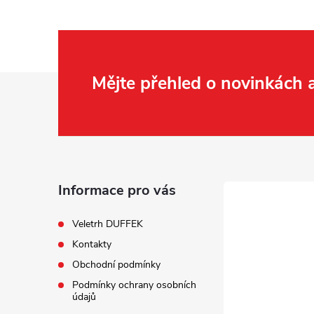
Z
Mějte přehled o novinkách
á
p
a
Informace pro vás
t
Veletrh DUFFEK
Kontakty
í
Obchodní podmínky
Podmínky ochrany osobních
údajů