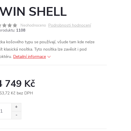
WIN SHELL
Podrobnosti hodnocení
Neohodnoceno
produktu:
1108
tka košového typu se používají, všude tam kde nelze
t klasická nosítka. Tyto nosítka lze zavěsit i pod
oktéru.
Detailní informace
4 749 Kč
53,72 Kč bez DPH
ná
: