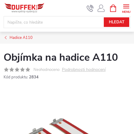
Přejít
NÁKUPNÍ
KOŠÍK
na
obsah
HLEDAT
Hadice A110
Objímka na hadice A110
Podrobnosti hodnocení
Neohodnoceno
Kód produktu:
2834