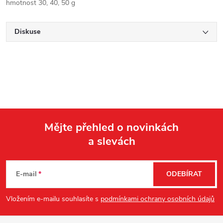
hmotnost 30, 40, 50 g
Diskuse
Mějte přehled o novinkách
a slevách
Z
á
E-mail
ODEBÍRAT
p
Vložením e-mailu souhlasíte s
podmínkami ochrany osobních údajů