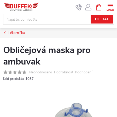
Přejít
NÁKUPNÍ
KOŠÍK
na
obsah
HLEDAT
Lékarnička
Obličejová maska pro
ambuvak
Podrobnosti hodnocení
Neohodnoceno
Kód produktu:
1087