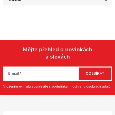
Diskuse
Mějte přehled o novinkách
a slevách
Z
á
E-mail
ODEBÍRAT
p
Vložením e-mailu souhlasíte s
podmínkami ochrany osobních údajů
a
t