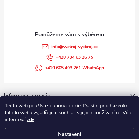
í
info
@
vystroj-vyzbroj.cz
+420 734 63 26 75
+420 605 403 261 WhatsApp
Informace pro vás
Tento web používá soubory cookie. Dalším procházením
tohoto webu vyjadřujete souhlas s jejich používáním.. Více
informací
zde
.
Nastavení