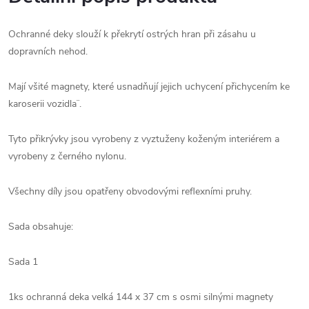
Ochranné deky slouží k překrytí ostrých hran při zásahu u
dopravních nehod.
Mají všité magnety, které usnadňují jejich uchycení přichycením ke
karoserii vozidla¨.
Tyto přikrývky jsou vyrobeny z vyztuženy koženým interiérem a
vyrobeny z černého nylonu.
Všechny díly jsou opatřeny obvodovými reflexními pruhy.
Sada obsahuje:
Sada 1
1ks ochranná deka velká 144 x 37 cm s osmi silnými magnety