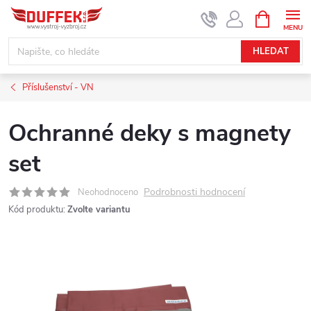
Přejít
NÁKUPNÍ
KOŠÍK
na
obsah
HLEDAT
Příslušenství - VN
Ochranné deky s magnety
set
Podrobnosti hodnocení
Neohodnoceno
Kód produktu:
Zvolte variantu