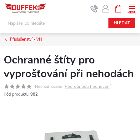
Přejít
NÁKUPNÍ
KOŠÍK
na
obsah
HLEDAT
Příslušenství - VN
Ochranné štíty pro
vyprošťování při nehodách
Podrobnosti hodnocení
Neohodnoceno
Kód produktu:
982