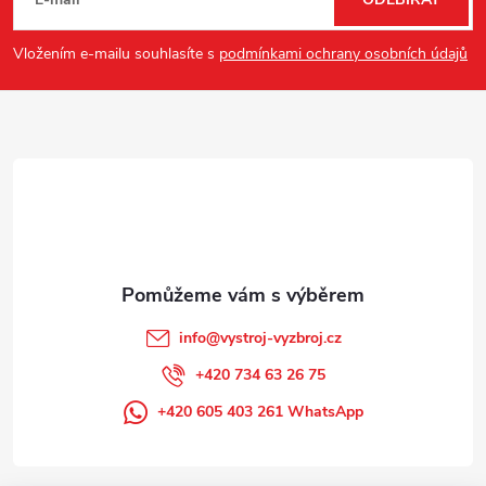
á
p
Vložením e-mailu souhlasíte s
podmínkami ochrany osobních údajů
a
t
í
info
@
vystroj-vyzbroj.cz
+420 734 63 26 75
+420 605 403 261 WhatsApp