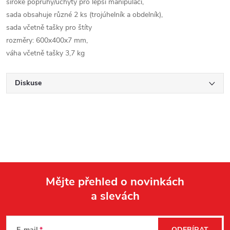
široké popruhy/uchyty pro lepší manipulaci,
sada obsahuje různé 2 ks (trojúhelník a obdelník),
sada včetně tašky pro štíty
rozměry: 600x400x7 mm,
váha včetně tašky 3,7 kg
Diskuse
Mějte přehled o novinkách
a slevách
Z
E-mail
ODEBÍRAT