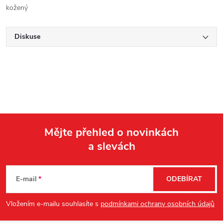
kožený
Diskuse
Mějte přehled o novinkách
a slevách
Z
á
E-mail
ODEBÍRAT
p
Vložením e-mailu souhlasíte s
podmínkami ochrany osobních údajů