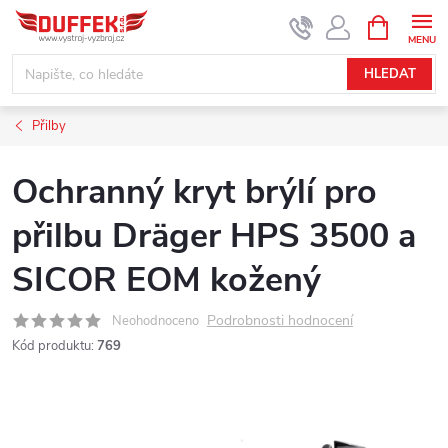
Přejít
NÁKUPNÍ
KOŠÍK
na
obsah
HLEDAT
Přilby
Ochranný kryt brýlí pro
přilbu Dräger HPS 3500 a
SICOR EOM kožený
Podrobnosti hodnocení
Neohodnoceno
Kód produktu:
769