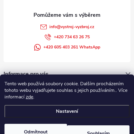
info
@
vystroj-vyzbroj.cz
+420 734 63 26 75
+420 605 403 261 WhatsApp
Informace pro vás
Tento web používá soubory cookie. Dalším procházením
tohoto webu vyjadřujete souhlas s jejich používáním.. Více
informací
zde
.
Nastavení
Copyright 2026
DUFFEK s.r.o. výstroj výzbroj pro hasiče, SDH, HZS, pro
požární sport
. Všechna práva vyhrazena.
Odmítnout
Souhlasím