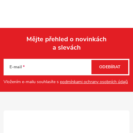
Mějte přehled o novinkách
a slevách
Z
á
E-mail
ODEBÍRAT
p
Vložením e-mailu souhlasíte s
podmínkami ochrany osobních údajů
a
t
í