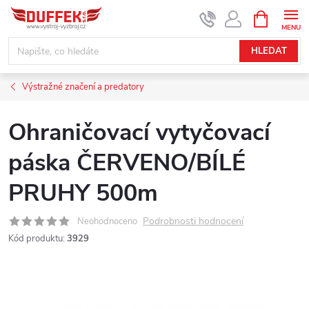
Přejít
NÁKUPNÍ
KOŠÍK
na
obsah
HLEDAT
Výstražné značení a predatory
Ohraničovací vytyčovací
páska ČERVENO/BÍLÉ
PRUHY 500m
Podrobnosti hodnocení
Neohodnoceno
Kód produktu:
3929