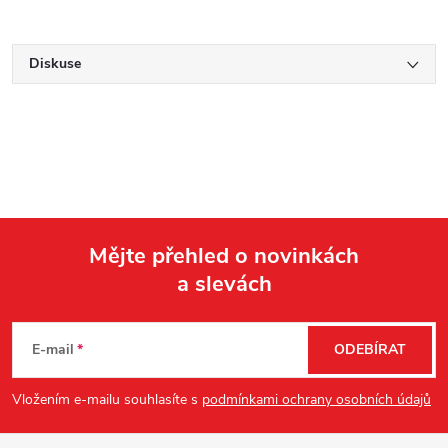
Diskuse
Mějte přehled o novinkách
a slevách
Z
á
E-mail
ODEBÍRAT
p
Vložením e-mailu souhlasíte s
podmínkami ochrany osobních údajů