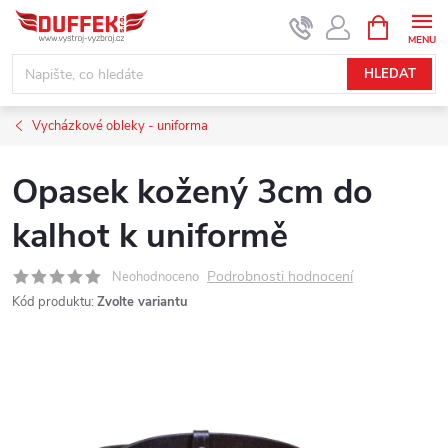
Přejít
NÁKUPNÍ
KOŠÍK
na
obsah
HLEDAT
Vycházkové obleky - uniforma
Opasek kožený 3cm do
kalhot k uniformě
Podrobnosti hodnocení
Neohodnoceno
Kód produktu:
Zvolte variantu