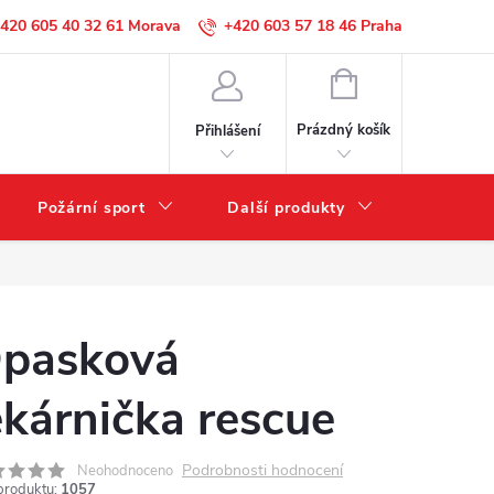
420 605 40 32 61
+420 603 57 18 46
NÁKUPNÍ
KOŠÍK
Prázdný košík
Přihlášení
Požární sport
Další produkty
Výprode
pasková
ekárnička rescue
Podrobnosti hodnocení
Neohodnoceno
produktu:
1057