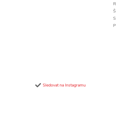
R
Š
S
P
Sledovat na Instagramu