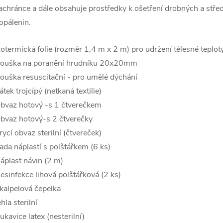
achránce a dále obsahuje prostředky k ošetření drobných a stře
opálenin.
zotermická folie (rozměr 1,4 m x 2 m) pro udržení tělesné teplot
ouška na poranění hrudníku 20x20mm
ouška resuscitační - pro umělé dýchání
átek trojcípý (netkaná textilie)
bvaz hotový -s 1 čtverečkem
bvaz hotový-s 2 čtverečky
rycí obvaz sterilní (čtvereček)
ada náplastí s polštářkem (6 ks)
áplast návin (2 m)
esinfekce lihová polštářková (2 ks)
kalpelová čepelka
ehla sterilní
ukavice latex (nesterilní)