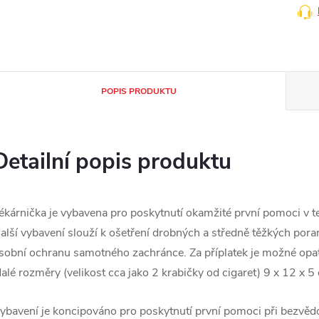
POPIS PRODUKTU
Detailní popis produktu
ékárnička je vybavena pro poskytnutí okamžité první pomoci v t
alší vybavení slouží k ošetření drobných a středně těžkých pora
sobní ochranu samotného zachránce. Za příplatek je možné opat
alé rozměry (velikost cca jako 2 krabičky od cigaret) 9 x 12 x 5
ybavení je koncipováno pro poskytnutí první pomoci při bezvěd