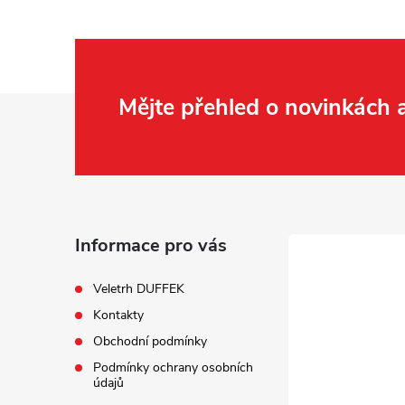
Z
Mějte přehled o novinkách
á
p
a
Informace pro vás
t
Veletrh DUFFEK
Kontakty
í
Obchodní podmínky
Podmínky ochrany osobních
údajů