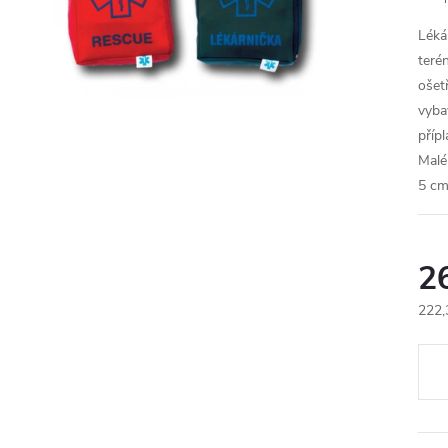
Léká
teré
ošet
vyba
příp
Malé
5 cm
2
222,
Měr
cena