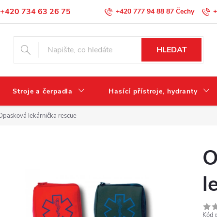
+420 734 63 26 75
+420 777 94 88 87
+
Podmínky ochrany osobních údajů
HLEDAT
Stroje a čerpadla
Hasící přístroje, hydranty
Opasková lekárnička rescue
O
l
Kód 