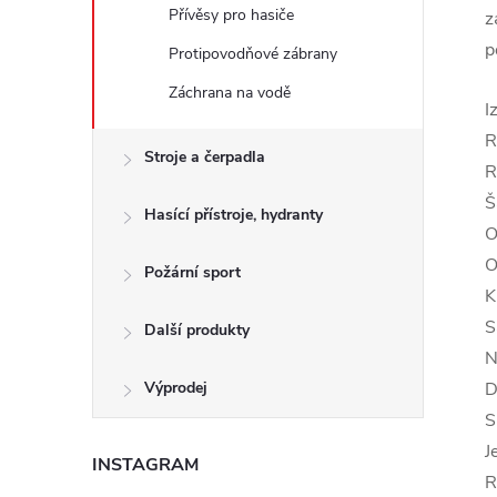
Přívěsy pro hasiče
z
p
Protipovodňové zábrany
Záchrana na vodě
I
R
Stroje a čerpadla
R
Š
Hasící přístroje, hydranty
O
O
Požární sport
K
S
Další produkty
N
Výprodej
D
S
J
INSTAGRAM
R