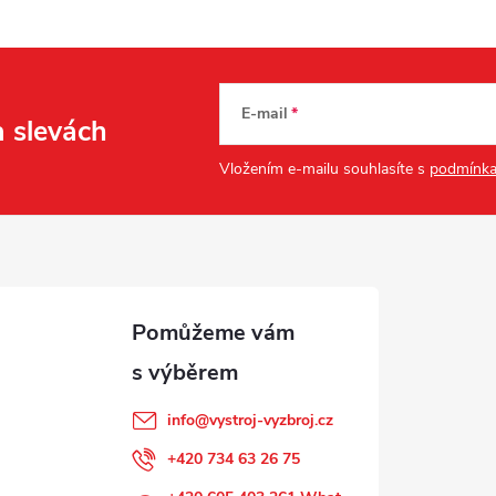
E-mail
a slevách
Vložením e-mailu souhlasíte s
podmínka
info
@
vystroj-vyzbroj.cz
+420 734 63 26 75