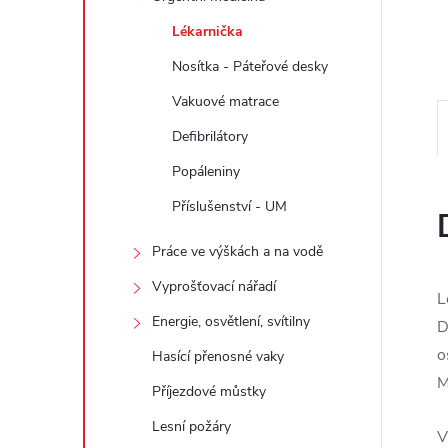
e
Lékarnička
l
Nosítka - Páteřové desky
Vakuové matrace
Defibrilátory
Popáleniny
Příslušenství - UM
Práce ve výškách a na vodě
Vyprošťovací nářadí
L
Energie, osvětlení, svítilny
D
o
Hasící přenosné vaky
M
Příjezdové můstky
Lesní požáry
V