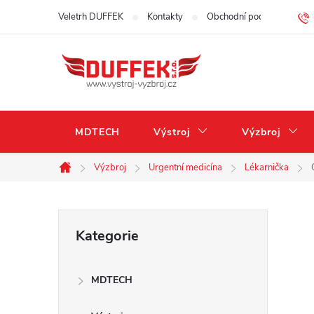
Přejít
Veletrh DUFFEK
Kontakty
Obchodní podmínky
na
obsah
MDTECH
Výstroj
Výzbroj
Výzbroj
Urgentní medicína
Lékarnička
Domů
P
Přeskočit
Kategorie
kategorie
o
MDTECH
s