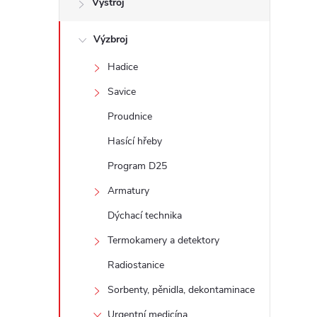
Výstroj
t
Výzbroj
r
Hadice
a
Savice
n
Proudnice
Hasící hřeby
n
Program D25
í
Armatury
Dýchací technika
p
Termokamery a detektory
a
Radiostanice
n
Sorbenty, pěnidla, dekontaminace
Urgentní medicína