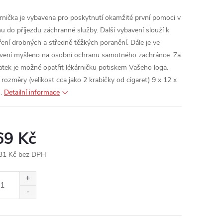
rnička je vybavena pro poskytnutí okamžité první pomoci v
nu do příjezdu záchranné služby. Další vybavení slouží k
ření drobných a středně těžkých poranění. Dále je ve
vení myšleno na osobní ochranu samotného zachránce. Za
latek je možné opatřit lékárničku potiskem Vašeho loga.
 rozměry (velikost cca jako 2 krabičky od cigaret) 9 x 12 x
.
Detailní informace
69 Kč
31 Kč bez DPH
ná
: