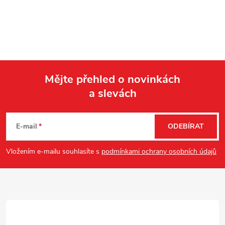
Mějte přehled o novinkách
a slevách
Z
á
E-mail
ODEBÍRAT
p
Vložením e-mailu souhlasíte s
podmínkami ochrany osobních údajů
a
t