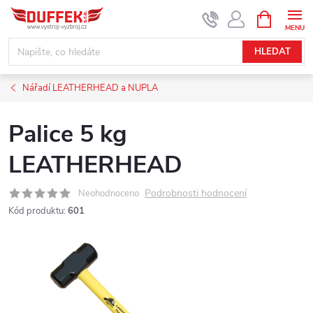
Přejít
NÁKUPNÍ
KOŠÍK
na
obsah
HLEDAT
Nářadí LEATHERHEAD a NUPLA
Palice 5 kg
LEATHERHEAD
Podrobnosti hodnocení
Neohodnoceno
Kód produktu:
601