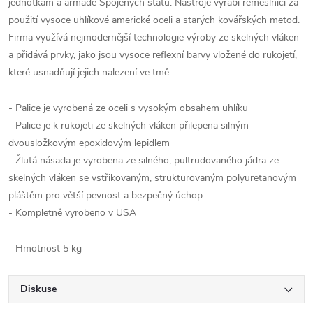
jednotkám a armádě Spojených států. Nástroje vyrábí řemeslníci za
použití vysoce uhlíkové americké oceli a starých kovářských metod.
Firma využívá nejmodernější technologie výroby ze skelných vláken
a přidává prvky, jako jsou vysoce reflexní barvy vložené do rukojetí,
které usnadňují jejich nalezení ve tmě
- Palice je vyrobená ze oceli s vysokým obsahem uhlíku
- Palice je k rukojeti ze skelných vláken přilepena silným
dvousložkovým epoxidovým lepidlem
- Žlutá násada je vyrobena ze silného, pultrudovaného jádra ze
skelných vláken se vstřikovaným, strukturovaným polyuretanovým
pláštěm pro větší pevnost a bezpečný úchop
- Kompletně vyrobeno v USA
- Hmotnost 5 kg
Diskuse