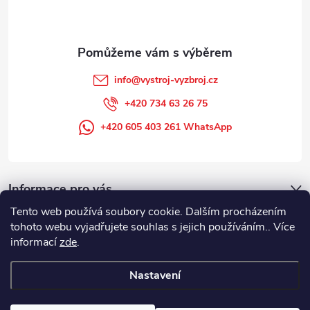
í
info
@
vystroj-vyzbroj.cz
+420 734 63 26 75
+420 605 403 261 WhatsApp
Informace pro vás
Tento web používá soubory cookie. Dalším procházením
tohoto webu vyjadřujete souhlas s jejich používáním.. Více
informací
zde
.
Nastavení
Copyright 2026
DUFFEK s.r.o. výstroj výzbroj pro hasiče, SDH, HZS, pro
požární sport
. Všechna práva vyhrazena.