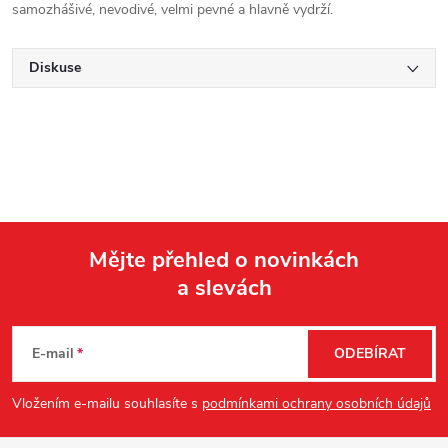
samozhášivé, nevodivé, velmi pevné a hlavně vydrží.
Diskuse
Mějte přehled o novinkách
a slevách
Z
á
E-mail
ODEBÍRAT
p
Vložením e-mailu souhlasíte s
podmínkami ochrany osobních údajů