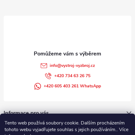
a
t
í
info
@
vystroj-vyzbroj.cz
+420 734 63 26 75
+420 605 403 261 WhatsApp
Informace pro vás
Tento web používá soubory cookie. Dalším procházením
tohoto webu vyjadřujete souhlas s jejich používáním.. Více