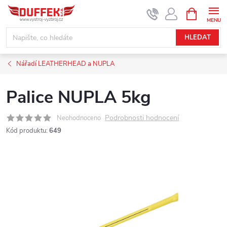
Přejít
NÁKUPNÍ
KOŠÍK
na
obsah
HLEDAT
Nářadí LEATHERHEAD a NUPLA
Palice NUPLA 5kg
Podrobnosti hodnocení
Neohodnoceno
Kód produktu:
649