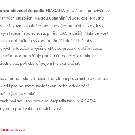
rová plovoucí čerpadla NIAGARA
jsou široce používána v
ranných službách. Najdou uplatnění všude, kde je nutný
lý a efektivní zásah čerpání vody (komunální služby, lesy,
vy, stavební společnosti, plnění CAS a další). Malá velikost
adla s optimálním výkonem přináší ideální řešení v
ových situacích a vyšší efektivitu práce v kratším čase.
ovací motor umožňuje použití čerpadel v jakémkoliv
ředí a bez potřeby připojení k elektrické síti.
adla mohou sloužit nejen k doplnění požárních vozidel, ale
íklad i pro nouzové zavlažování nebo odvodnění
dělských pozemků.
étech ověření jsou plovoucí čerpadla řady NIAGARA
nymem pro kvalitu a spolehlivost.
ilní informace