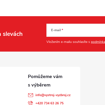
E-mail
a slevách
Vložením e-mailu souhlasíte s
podmínka
info
@
vystroj-vyzbroj.cz
+420 734 63 26 75