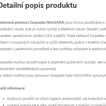
Detailní popis produktu
otorová plovoucí čerpadla NIAGARA
jsou široce používána v
platnění všude, kde je nutný rychlý a efektivní zásah čerpání vod
tavební společnosti, plnění CAS a další). Malá velikost čerpadla
ešení v nouzových situacích a vyšší efektivitu práce v kratším č
erpadel v jakémkoliv prostředí a bez potřeby připojení k elektrické
erpadla mohou sloužit nejen k doplnění požárních vozidel, ale n
dvodnění zemědělských pozemků.
o létech ověření jsou plovoucí čerpadla řady NIAGARA synonym
alší informace:
možnost použití ve všech typech automobilů záchranných a
snadná manipulace díky nízké hmotnosti a malým rozměr