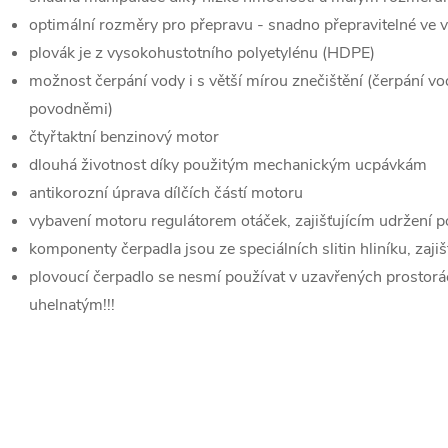
optimální rozměry pro přepravu - snadno přepravitelné ve v
plovák je z vysokohustotního polyetylénu (HDPE)
možnost čerpání vody i s větší mírou znečištění (čerpání v
povodněmi)
čtyřtaktní benzinový motor
dlouhá životnost díky použitým mechanickým ucpávkám
antikorozní úprava dílčích částí motoru
vybavení motoru regulátorem otáček, zajišťujícím udržení
komponenty čerpadla jsou ze speciálních slitin hliníku, zajiš
plovoucí čerpadlo se nesmí používat v uzavřených prostorá
uhelnatým!!!