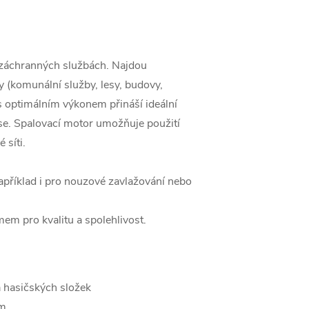
 záchranných službách. Najdou
y (komunální služby, lesy, budovy,
 s optimálním výkonem přináší ideální
ase. Spalovací motor umožňuje použití
 síti.
apříklad i pro nouzové zavlažování nebo
em pro kvalitu a spolehlivost.
 hasičských složek
ům