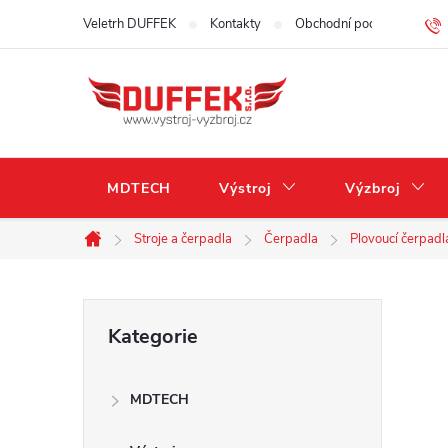
Přejít
Veletrh DUFFEK
Kontakty
Obchodní podmínky
na
obsah
MDTECH
Výstroj
Výzbroj
Stroje a čerpadla
Čerpadla
Plovoucí čerpadl
Domů
P
Přeskočit
Kategorie
kategorie
o
MDTECH
s