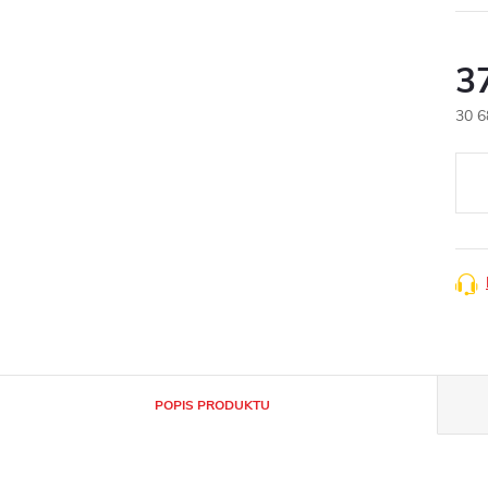
3
30 6
Měr
cena
POPIS PRODUKTU