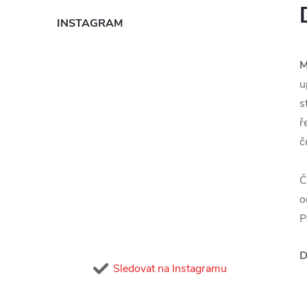
INSTAGRAM
M
u
s
ř
č
Č
o
P
D
Sledovat na Instagramu