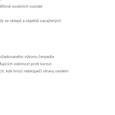
ětšině osobních vozidel
ody ze sklepů a objektů zasažených
 požadovaného výkonu čerpadla
ťujících odolnost proti korozi
ch, kde hrozí nebezpečí otravy oxidem