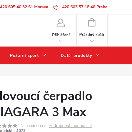
420 605 40 32 61
+420 603 57 18 46
NÁKUPNÍ
KOŠÍK
Prázdný košík
Přihlášení
Požární sport
Další produkty
Výprode
lovoucí čerpadlo
IAGARA 3 Max
Podrobnosti hodnocení
Neohodnoceno
produktu:
4073