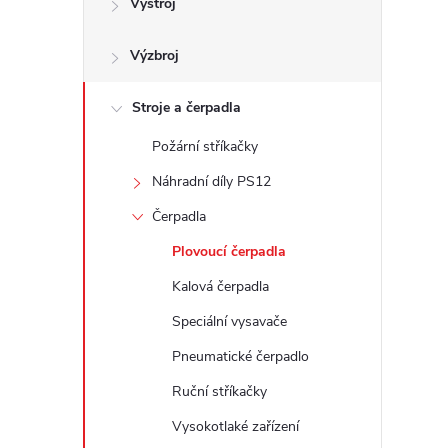
Výstroj
t
Výzbroj
r
a
Stroje a čerpadla
Požární stříkačky
n
Náhradní díly PS12
n
Čerpadla
Plovoucí čerpadla
í
Kalová čerpadla
p
Speciální vysavače
Pneumatické čerpadlo
a
Ruční stříkačky
n
Vysokotlaké zařízení