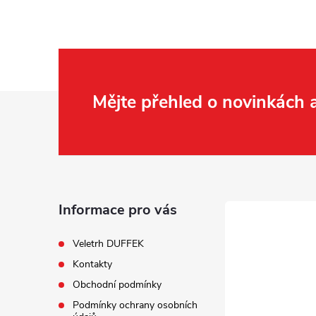
Z
Mějte přehled o novinkách
á
p
a
Informace pro vás
t
Veletrh DUFFEK
Kontakty
í
Obchodní podmínky
Podmínky ochrany osobních