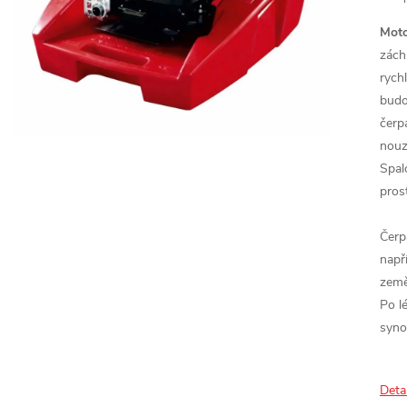
Moto
zách
rych
budo
čerp
nouz
Spal
prost
Čerp
např
země
Po l
syno
Deta