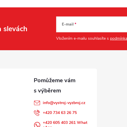
E-mail
a slevách
Vložením e-mailu souhlasíte s
podmínka
info
@
vystroj-vyzbroj.cz
+420 734 63 26 75
+420 605 403 261 What