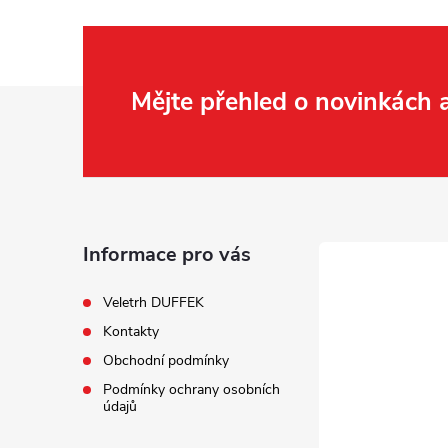
Z
Mějte přehled o novinkách
á
p
a
Informace pro vás
t
Veletrh DUFFEK
Kontakty
í
Obchodní podmínky
Podmínky ochrany osobních
údajů