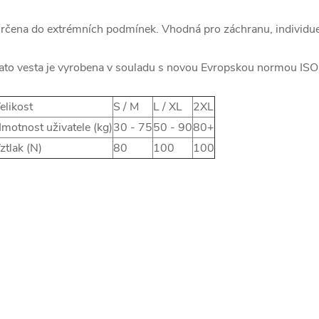
rčena do extrémních podmínek. Vhodná pro záchranu, individueln
ato vesta je vyrobena v souladu s novou Evropskou normou I
elikost
S / M
L / XL
2XL
motnost uživatele (kg)
30 - 75
50 - 90
80+
ztlak (N)
80
100
100