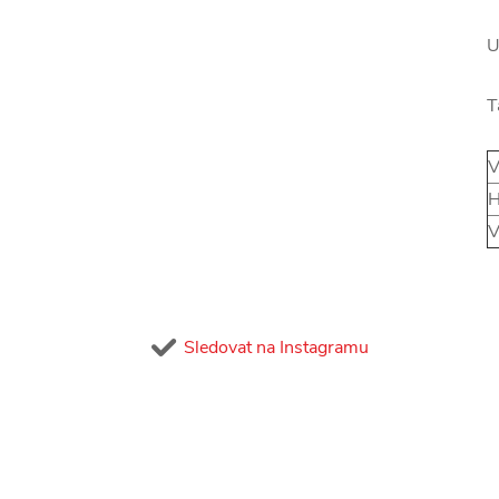
U
T
V
H
V
Sledovat na Instagramu