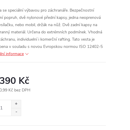
a se speciální výbavou pro záchranáře.
Bezpečnostní
ní popruh, dvě nylonové přední kapsy, jedna neoprenová
ysílačku, nebo mobil, držák na nůž.
Dvě zadní kapsy na
ranný materiál.
Určena do extrémních podmínek. Vhodná
áchranu, individuelní i komerční rafting.
Tato vesta je
bena v souladu s novou Evropskou normou ISO 12402-5
ilní informace
 390 Kč
0,99 Kč bez DPH
ná
: