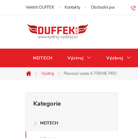
Přejít
Veletrh DUFFEK
Kontakty
Obchodní podmínky
na
obsah
MDTECH
Výstroj
Výzbroj
Výstroj
Plovoucí vesta X-TREME PRO
Domů
P
Přeskočit
Kategorie
kategorie
o
MDTECH
s