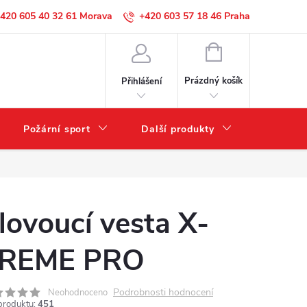
420 605 40 32 61
+420 603 57 18 46
NÁKUPNÍ
KOŠÍK
Prázdný košík
Přihlášení
Požární sport
Další produkty
Výprode
lovoucí vesta X-
REME PRO
Podrobnosti hodnocení
Neohodnoceno
produktu:
451