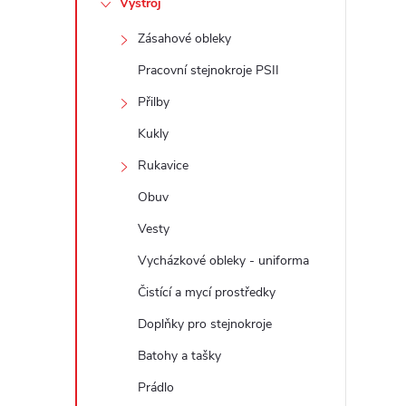
Výstroj
t
Zásahové obleky
r
Pracovní stejnokroje PSII
a
Přilby
Kukly
n
Rukavice
n
Obuv
Vesty
í
Vycházkové obleky - uniforma
p
Čistící a mycí prostředky
a
Doplňky pro stejnokroje
Batohy a tašky
n
Prádlo