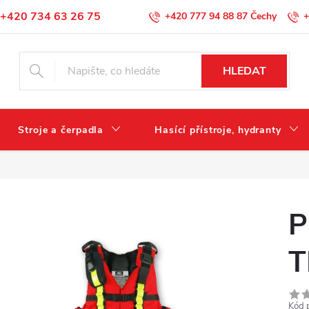
+420 734 63 26 75
+420 777 94 88 87
+
Podmínky ochrany osobních údajů
HLEDAT
Stroje a čerpadla
Hasící přístroje, hydranty
P
T
Kód 