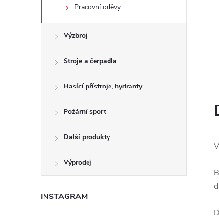
e
Pracovní oděvy
l
Výzbroj
Stroje a čerpadla
Hasící přístroje, hydranty
Požární sport
Další produkty
V
Výprodej
B
d
INSTAGRAM
D