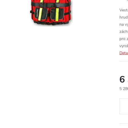
Vest
hrud
na v
zách
pro z
vyro
Deta
6
5 28
Měr
cena