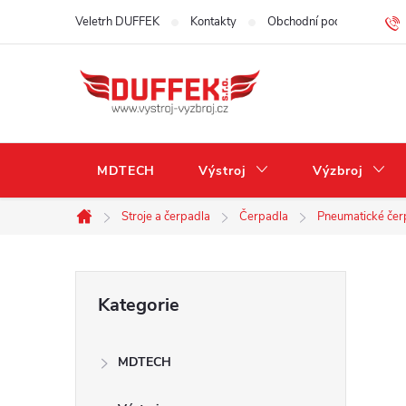
Přejít
Veletrh DUFFEK
Kontakty
Obchodní podmínky
na
obsah
MDTECH
Výstroj
Výzbroj
Stroje a čerpadla
Čerpadla
Pneumatické čer
Domů
P
Přeskočit
Kategorie
kategorie
o
MDTECH
s