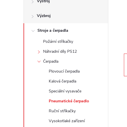
Výstroj
t
Výzbroj
r
a
Stroje a čerpadla
Požární stříkačky
n
Náhradní díly PS12
n
Čerpadla
Plovoucí čerpadla
í
Kalová čerpadla
p
Speciální vysavače
Pneumatické čerpadlo
a
Ruční stříkačky
n
Vysokotlaké zařízení