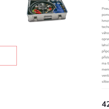
Pneu
pomo
hmot
tech
váho
opra
lahv
přip
přís
ma t
memb
vent
sítk
4