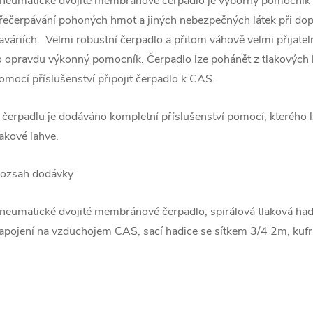
neumatické dvojité membránové čerpadlo je výborný pomocník p
řečerpávání pohoných hmot a jiných nebezpečných látek při do
aváriích. Velmi robustní čerpadlo a přitom váhově velmi přijate
o opravdu výkonný pomocník. Čerpadlo lze pohánět z tlakových 
omocí příslušenství připojit čerpadlo k CAS.
 čerpadlu je dodáváno kompletní příslušenství pomocí, kterého 
lakové lahve.
ozsah dodávky
neumatické dvojité membránové čerpadlo, spirálová tlaková hadi
apojení na vzduchojem CAS, sací hadice se sítkem 3/4 2m, ku