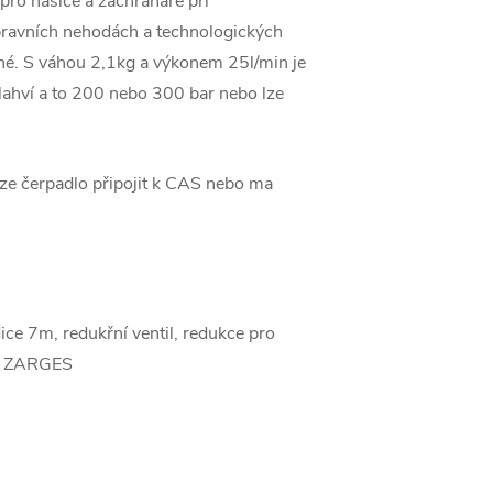
ro hasiče a záchranáře při
pravních nehodách a technologických
lné. S váhou 2,1kg a výkonem 25l/min je
lahví a to 200 nebo 300 bar nebo lze
lze čerpadlo připojit k CAS nebo ma
ce 7m, redukřní ventil, redukce pro
fr ZARGES