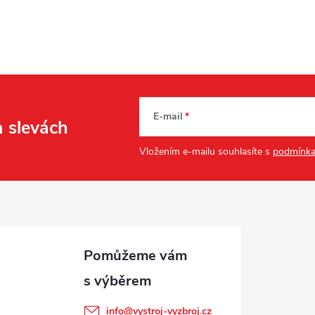
E-mail
a slevách
Vložením e-mailu souhlasíte s
podmínka
info
@
vystroj-vyzbroj.cz