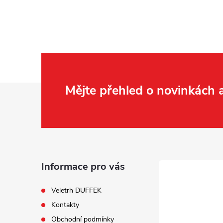
Z
Mějte přehled o novinkách
á
p
a
Informace pro vás
t
Veletrh DUFFEK
Kontakty
í
Obchodní podmínky