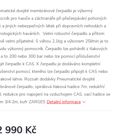
matické dvojité membránové čerpadlo je výborný
cník pro hasiče a záchranáře při přečerpávání pohoných
 a jiných nebezpečných látek při dopravních nehodách a
nologických haváriích. Velmi robustní čerpadlo a přitom
vě velmi přijatelné. S váhou 2,1kg a výkonem 25l/min je to
vdu výkonný pomocník. Čerpadlo lze pohánět z tlakových
í a to 200 nebo 300 bar nebo lze pomocí příslušenství
ojit čerpadlo k CAS.
K čerpadlu je dodáváno kompletní
lušenství pomocí, kterého lze čerpadlo připojit k CAS nebo
lakové lahve.
Rozsah dodávky
Pneumatické dvojité
ránové čerpadlo, spirálová tlaková hadice 7m, redukřní
il, redukce pro napojení na vzduchojem CAS, sací hadice se
em 3/4 2m, kufr ZARGES
Detailní informace
2 990 Kč