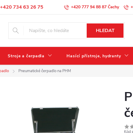
+420 734 63 26 75
+420 777 94 88 87
+
Podmínky ochrany osobních údajů
HLEDAT
Stroje a čerpadla
Hasící přístroje, hydranty
padlo
Pneumatické čerpadlo na PHM
P
č
Kód 