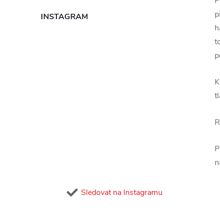
P
p
INSTAGRAM
h
t
p
K
t
R
P
n
Sledovat na Instagramu