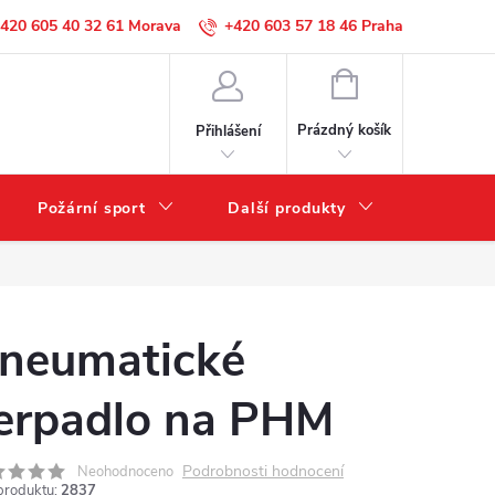
420 605 40 32 61
+420 603 57 18 46
NÁKUPNÍ
KOŠÍK
Prázdný košík
Přihlášení
Požární sport
Další produkty
Výprode
neumatické
erpadlo na PHM
Podrobnosti hodnocení
Neohodnoceno
produktu:
2837