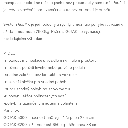
manipulaci nedotkne ničeho jiného než pneumatiky samotné. Použití
je tedy bezpečné i pro uzamčená auta bez nutnosti je otevřít.
Systém GoJAK je jednoduchý a rychlý, umožňuje pohybovat vozidly
až do hmostnosti 2800kg. Práce s GoJAK se vyznačuje
následujícími výhodami:
VIDEO
-možnost manipulace s vozidlem i v malém prostoru
-možnost použití levého nebo pravého pedálu
-snadné založení bez kontaktu s vozidlem
-masivní kolečka pro snadný pohyb
-super snadný pohyb po showroomu
-k pohybu těžce poškozených vozů
-pohyb i s uzamčeným autem a volantem
Varianty:
GOJAK 5000 - nosnost 550 kg - šíře pneu 22,5 cm
GOJAK 6200L/P - nosnost 650 kg - šíře pneu 33 cm