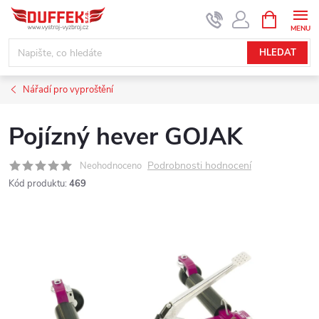
Přejít
NÁKUPNÍ
KOŠÍK
na
obsah
HLEDAT
Nářadí pro vyproštění
Pojízný hever GOJAK
Podrobnosti hodnocení
Neohodnoceno
Kód produktu:
469