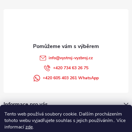
t
í
info
@
vystroj-vyzbroj.cz
+420 734 63 26 75
+420 605 403 261 WhatsApp
Informace pro vás
Tento web používá soubory cookie. Dalším procházením
tohoto webu vyjadřujete souhlas s jejich používáním.. Více
informací
zde
.