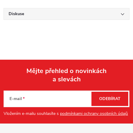
Diskuse
Mějte přehled o novinkách
a slevách
Z
á
E-mail
ODEBÍRAT
p
Vložením e-mailu souhlasíte s
podmínkami ochrany osobních údajů
a