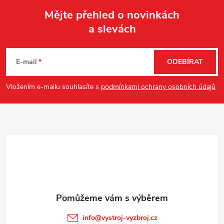
Mějte přehled o novinkách
a slevách
Z
á
E-mail
ODEBÍRAT
p
Vložením e-mailu souhlasíte s
podmínkami ochrany osobních údajů
a
t
í
info
@
vystroj-vyzbroj.cz