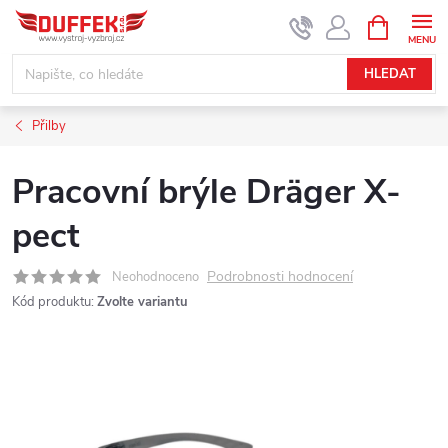
Přejít
NÁKUPNÍ
KOŠÍK
na
obsah
HLEDAT
Přilby
Pracovní brýle Dräger X-
pect
Podrobnosti hodnocení
Neohodnoceno
Kód produktu:
Zvolte variantu