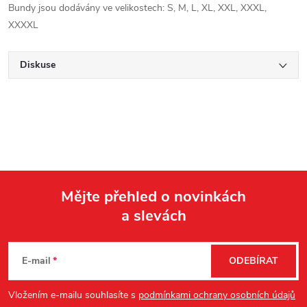
Bundy jsou dodávány ve velikostech: S, M, L, XL, XXL, XXXL,
XXXXL
Diskuse
Mějte přehled o novinkách
a slevách
Z
á
E-mail
ODEBÍRAT
p
Vložením e-mailu souhlasíte s
podmínkami ochrany osobních údajů