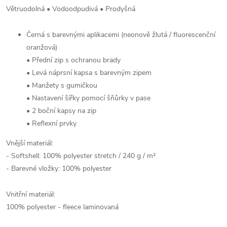
Větruodolná • Vodoodpudivá • Prodyšná
Černá s barevnými aplikacemi (neonově žlutá / fluorescenční
oranžová)
• Přední zip s ochranou brady
• Levá náprsní kapsa s barevným zipem
• Manžety s gumičkou
• Nastavení šířky pomocí šňůrky v pase
• 2 boční kapsy na zip
• Reflexní prvky
Vnější materiál:
- Softshell: 100% polyester stretch / 240 g / m²
- Barevné vložky: 100% polyester
Vnitřní materiál:
100% polyester - fleece laminovaná