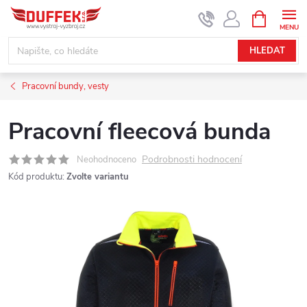
Přejít
NÁKUPNÍ
KOŠÍK
na
obsah
HLEDAT
Pracovní bundy, vesty
Pracovní fleecová bunda
Podrobnosti hodnocení
Neohodnoceno
Kód produktu:
Zvolte variantu