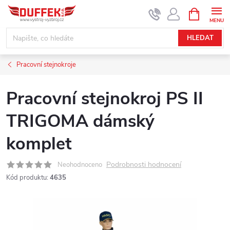
Přejít
NÁKUPNÍ
KOŠÍK
na
obsah
HLEDAT
Pracovní stejnokroje
Pracovní stejnokroj PS II
TRIGOMA dámský
komplet
Podrobnosti hodnocení
Neohodnoceno
Kód produktu:
4635