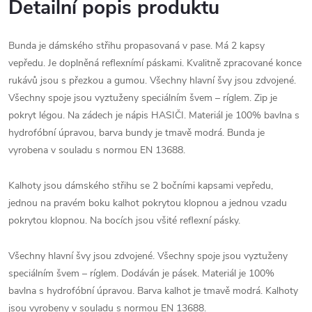
Detailní popis produktu
Bunda je dámského střihu propasovaná v pase. Má 2 kapsy
vepředu. Je doplněná reflexnímí páskami. Kvalitně zpracované konce
rukávů jsou s přezkou a gumou. Všechny hlavní švy jsou zdvojené.
Všechny spoje jsou vyztuženy speciálním švem – ríglem. Zip je
pokryt légou. Na zádech je nápis HASIČI. Materiál je 100% bavlna s
hydrofóbní úpravou, barva bundy je tmavě modrá. Bunda je
vyrobena v souladu s normou EN 13688.
Kalhoty jsou dámského střihu se 2 bočními kapsami vepředu,
jednou na pravém boku kalhot pokrytou klopnou a jednou vzadu
pokrytou klopnou. Na bocích jsou všité reflexní pásky.
Všechny hlavní švy jsou zdvojené. Všechny spoje jsou vyztuženy
speciálním švem – ríglem. Dodáván je pásek. Materiál je 100%
bavlna s hydrofóbní úpravou. Barva kalhot je tmavě modrá. Kalhoty
jsou vyrobeny v souladu s normou EN 13688.