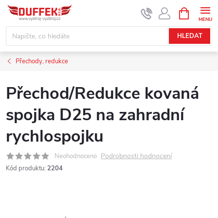
Přejít
NÁKUPNÍ
KOŠÍK
na
obsah
HLEDAT
Přechody, redukce
Přechod/Redukce kovaná
spojka D25 na zahradní
rychlospojku
Podrobnosti hodnocení
Neohodnoceno
Kód produktu:
2204