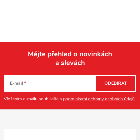
Mějte přehled o novinkách
a slevách
Z
á
E-mail
ODEBÍRAT
p
Vložením e-mailu souhlasíte s
podmínkami ochrany osobních údajů
a
t