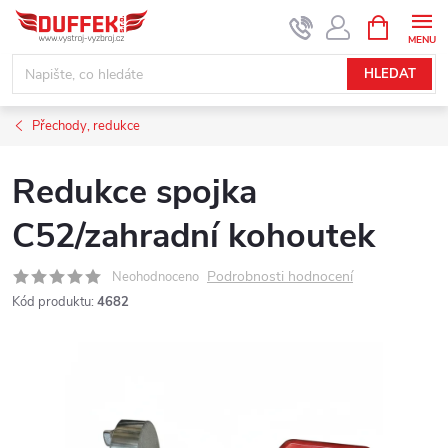
Přejít
NÁKUPNÍ
KOŠÍK
na
obsah
HLEDAT
Přechody, redukce
Redukce spojka
C52/zahradní kohoutek
Podrobnosti hodnocení
Neohodnoceno
Kód produktu:
4682