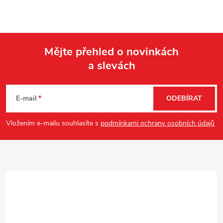
Mějte přehled o novinkách
a slevách
Z
á
E-mail
ODEBÍRAT
p
Vložením e-mailu souhlasíte s
podmínkami ochrany osobních údajů
a
t
í