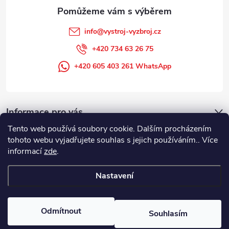
info
@
vystroj-vyzbroj.cz
+420 734 63 26 75
+420 605 403 261 WhatsApp
Informace pro vás
Tento web používá soubory cookie. Dalším procházením
tohoto webu vyjadřujete souhlas s jejich používáním.. Více
informací
zde
.
Nastavení
Copyright 2026
DUFFEK s.r.o. výstroj výzbroj pro hasiče, SDH, HZS, pro
požární sport
. Všechna práva vyhrazena.
Odmítnout
Souhlasím
Vytvořil Shoptet