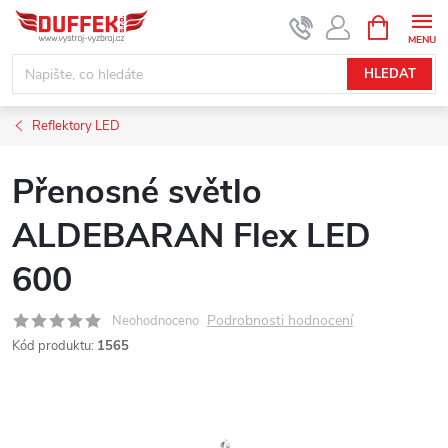
Přejít
NÁKUPNÍ
KOŠÍK
na
obsah
HLEDAT
Reflektory LED
Přenosné světlo
ALDEBARAN Flex LED
600
Podrobnosti hodnocení
Neohodnoceno
Kód produktu:
1565