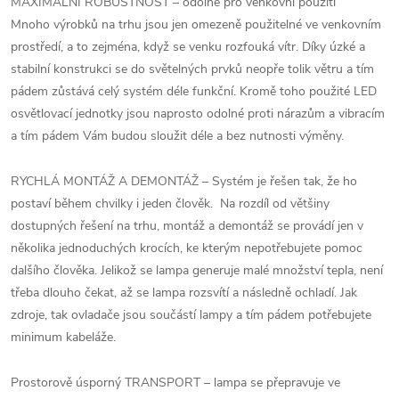
MAXIMÁLNÍ ROBUSTNOST – odolné pro venkovní použití
Mnoho výrobků na trhu jsou jen omezeně použitelné ve venkovním
prostředí, a to zejména, když se venku rozfouká vítr. Díky úzké a
stabilní konstrukci se do světelných prvků neopře tolik větru a tím
pádem zůstává celý systém déle funkční. Kromě toho použité LED
osvětlovací jednotky jsou naprosto odolné proti nárazům a vibracím
a tím pádem Vám budou sloužit déle a bez nutnosti výměny.
RYCHLÁ MONTÁŽ A DEMONTÁŽ – Systém je řešen tak, že ho
postaví během chvilky i jeden člověk. Na rozdíl od většiny
dostupných řešení na trhu, montáž a demontáž se provádí jen v
několika jednoduchých krocích, ke kterým nepotřebujete pomoc
dalšího člověka. Jelikož se lampa generuje malé množství tepla, není
třeba dlouho čekat, až se lampa rozsvítí a následně ochladí. Jak
zdroje, tak ovladače jsou součástí lampy a tím pádem potřebujete
minimum kabeláže.
Prostorově úsporný TRANSPORT – lampa se přepravuje ve