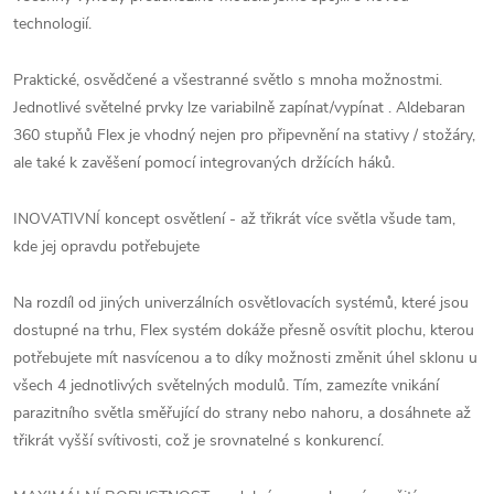
technologií.
Praktické, osvědčené a všestranné světlo s mnoha možnostmi.
Jednotlivé světelné prvky lze variabilně zapínat/vypínat . Aldebaran
360 stupňů Flex je vhodný nejen pro připevnění na stativy / stožáry,
ale také k zavěšení pomocí integrovaných držících háků.
INOVATIVNÍ koncept osvětlení - až třikrát více světla všude tam,
kde jej opravdu potřebujete
Na rozdíl od jiných univerzálních osvětlovacích systémů, které jsou
dostupné na trhu, Flex systém dokáže přesně osvítit plochu, kterou
potřebujete mít nasvícenou a to díky možnosti změnit úhel sklonu u
všech 4 jednotlivých světelných modulů. Tím, zamezíte vnikání
parazitního světla směřující do strany nebo nahoru, a dosáhnete až
třikrát vyšší svítivosti, což je srovnatelné s konkurencí.