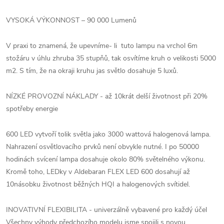
VYSOKÁ VÝKONNOST – 90 000 Lumenů
V praxi to znamená, že upevníme- li tuto lampu na vrchol 6m
stožáru v úhlu zhruba 35 stupňů, tak osvítíme kruh o velikosti 5000
m2. S tím, že na okraji kruhu jas světlo dosahuje 5 luxů.
NÍZKÉ PROVOZNÍ NÁKLADY - až 10krát delší životnost při 20%
spotřeby energie
600 LED vytvoří tolik světla jako 3000 wattová halogenová lampa.
Nahrazení osvětlovacího prvků není obvykle nutné. I po 50000
hodinách svícení lampa dosahuje okolo 80% světelného výkonu.
Kromě toho, LEDky v Aldebaran FLEX LED 600 dosahují až
10násobku životnost běžných HQI a halogenových svítidel.
INOVATIVNÍ FLEXIBILITA - univerzálně vybavené pro každý účel
Všechny výhody předchozího modelu jsme spojili s novou