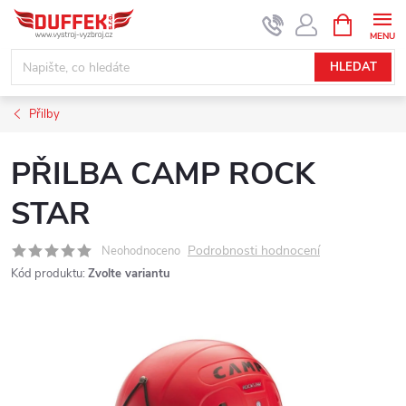
Přejít
NÁKUPNÍ
KOŠÍK
na
obsah
HLEDAT
Přilby
PŘILBA CAMP ROCK
STAR
Podrobnosti hodnocení
Neohodnoceno
Kód produktu:
Zvolte variantu