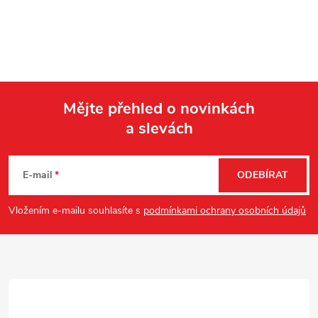
Mějte přehled o novinkách
a slevách
Z
á
E-mail
ODEBÍRAT
p
Vložením e-mailu souhlasíte s
podmínkami ochrany osobních údajů
a
t