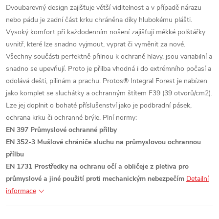
Dvoubarevný design zajišťuje větší viditelnost a v případě nárazu
nebo pádu je zadní část krku chráněna díky hlubokému plášti.
Vysoký komfort při každodenním nošení zajišťují měkké polštářky
uvnitř, které lze snadno vyjmout, vyprat či vyměnit za nové.
​Všechny součásti perfektně přilnou k ochraně hlavy, jsou variabilní a
snadno se upevňují. Proto je přilba vhodná i do extrémního počasí a
odolává dešti, pilinám a prachu.
Protos® Integral Forest je nabízen
jako komplet se sluchátky a ochranným štítem F39 (39 otvorů/cm2).
Lze jej doplnit o bohaté příslušenství jako je podbradní pásek,
ochrana krku či ochranné brýle.
Plní normy:
EN 397 Průmyslové ochranné přilby
EN 352-3 Mušlové chrániče sluchu na průmyslovou ochrannou
přílbu
EN 1731 Prostředky na ochranu očí a obličeje z pletiva pro
průmyslové a jiné použití proti mechanickým nebezpečím
Detailní
informace