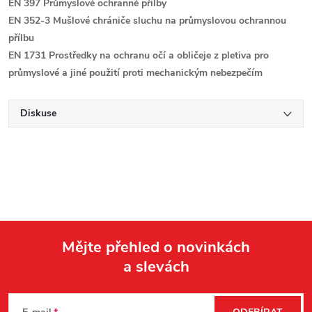
EN 397 Průmyslové ochranné přilby
EN 352-3 Mušlové chrániče sluchu na průmyslovou ochrannou
přílbu
EN 1731 Prostředky na ochranu očí a obličeje z pletiva pro
průmyslové a jiné použití proti mechanickým nebezpečím
Diskuse
Mějte přehled o novinkách
a slevách
Z