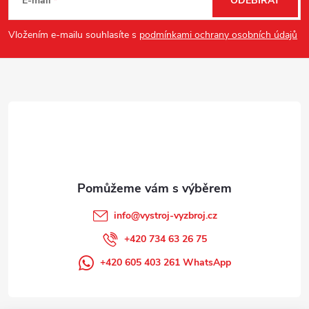
á
E-mail
ODEBÍRAT
p
Vložením e-mailu souhlasíte s
podmínkami ochrany osobních údajů
a
t
í
info
@
vystroj-vyzbroj.cz
+420 734 63 26 75
+420 605 403 261 WhatsApp