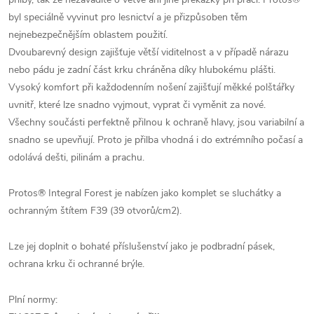
byl speciálně vyvinut pro lesnictví a je přizpůsoben těm
nejnebezpečnějším oblastem použití.
Dvoubarevný design zajišťuje větší viditelnost a v případě nárazu
nebo pádu je zadní část krku chráněna díky hlubokému plášti.
Vysoký komfort při každodenním nošení zajišťují měkké polštářky
uvnitř, které lze snadno vyjmout, vyprat či vyměnit za nové.
​Všechny součásti perfektně přilnou k ochraně hlavy, jsou variabilní a
snadno se upevňují. Proto je přilba vhodná i do extrémního počasí a
odolává dešti, pilinám a prachu.
Protos® Integral Forest je nabízen jako komplet se sluchátky a
ochranným štítem F39 (39 otvorů/cm2).
Lze jej doplnit o bohaté příslušenství jako je podbradní pásek,
ochrana krku či ochranné brýle.
Plní normy: