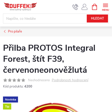
Přejít
NÁKUPNÍ
KOŠÍK
na
obsah
HLEDAT
Pro pilaře
Přilba PROTOS Integral
Forest, štít F39,
červenoneonověžlutá
Podrobnosti hodnocení
Neohodnoceno
Kód produktu:
4200
Novinka
Tip