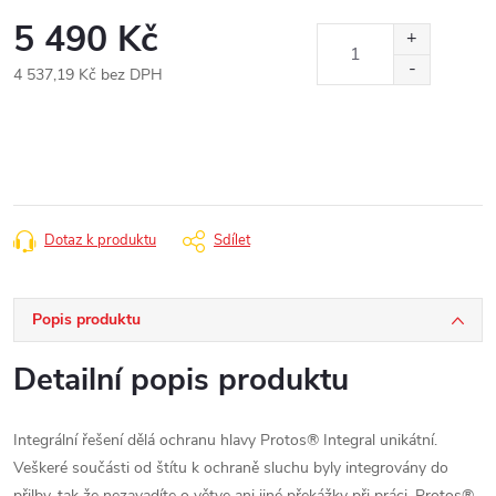
5 490 Kč
4 537,19 Kč bez DPH
Měrná
cena:
Dotaz k produktu
Sdílet
Popis produktu
Detailní popis produktu
Integrální řešení dělá ochranu hlavy Protos® Integral unikátní.
Veškeré součásti od štítu k ochraně sluchu byly integrovány do
přilby, tak že nezavadíte o větve ani jiné překážky při práci. Protos®