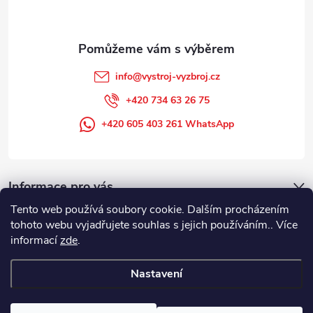
info
@
vystroj-vyzbroj.cz
+420 734 63 26 75
+420 605 403 261 WhatsApp
Informace pro vás
Tento web používá soubory cookie. Dalším procházením
tohoto webu vyjadřujete souhlas s jejich používáním.. Více
informací
zde
.
Nastavení
Copyright 2026
DUFFEK s.r.o. výstroj výzbroj pro hasiče, SDH, HZS, pro
požární sport
. Všechna práva vyhrazena.