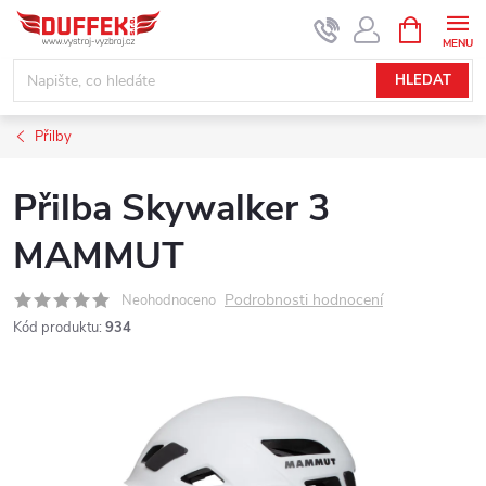
Přejít
NÁKUPNÍ
KOŠÍK
na
obsah
HLEDAT
Přilby
Přilba Skywalker 3
MAMMUT
Podrobnosti hodnocení
Neohodnoceno
Kód produktu:
934