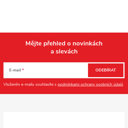
Mějte přehled o novinkách
a slevách
Z
á
E-mail
ODEBÍRAT
p
Vložením e-mailu souhlasíte s
podmínkami ochrany osobních údajů
a
t
í